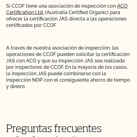
Sí CCOF tiene una asociación de inspección con
ACO
¿Puedo utilizar compost?
¿Cómo abordar las quejas y problemas orgánicos
Certification Ltd.
(Australia Certified Organic) para
en el mercado?
ofrecer la certificación JAS directa a las operaciones
¿Puedo utilizar antiparasitarios para tratar a los
certificadas por CCOF.
animales?
¿Cómo controlo los costes de certificación?
¿Puedo utilizar madera tratada para sustituir los
¿Cómo puedo encontrar un asesor orgánico?
A través de nuestra asociación de inspección, las
postes de mi valla o para reparar mi granero?
operaciones de CCOF pueden solicitar la certificación
JAS con ACO y que su inspección JAS sea realizada
¿Cómo puedo obtener una copia de los archivos
por inspectores de CCOF. En la mayoría de los casos,
¿Puedo utilizar semillas tratadas?
adjuntos a los correos electrónicos de CCOF?
la inspección JAS puede combinarse con la
inspección NOP, con el consiguiente ahorro de tiempo
y dinero.
¿Pueden pastar animales no ecológicos en tierras
¿Cómo puedo obtener una copia de mi informe de
orgánicas?
inspección?
¿Quién debería plantearse la certificación directa
¿Pueden los animales no orgánicos llegar a ser
¿Cómo puedo obtener información de contacto
JAS?
orgánicos?
para mi próxima inspección?
Preguntas frecuentes
¿Se puede dar pienso suplementario?
¿Cómo puedo obtener copias de mis certificados?