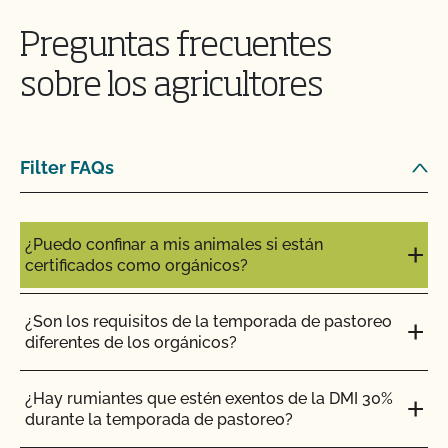
¿Puedo ver mis aportaciones/materiales en
MyCCOF?
Preguntas frecuentes
¿Puedo consultar mis saldos pendientes con el
sobre los agricultores
CCOF y pagar en línea?
¿Pueden certificar mis insumos agrícolas o de
Filter FAQs
transformación?
¡CCOF proporciona formación individualizada
¿Puedo confinar a mis animales si están
sobre cómo mantener su Plan de Sistema
certificados como orgánicos?
Orgánico en nuestros sistemas!
¿Son los requisitos de la temporada de pastoreo
¿Tengo que comunicar todos mis insumos al
diferentes de los orgánicos?
CCOF?
¿Hay rumiantes que estén exentos de la DMI 30%
¿Ofrece el CCOF un programa de certificación
durante la temporada de pastoreo?
acelerada?