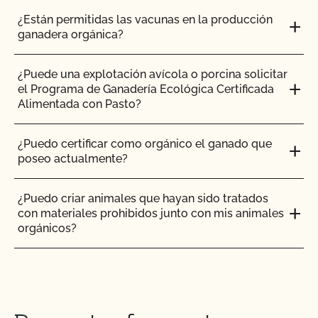
¿Están permitidas las vacunas en la producción
¿La certificación orgánica de CCOF garantiza el
ganadera orgánica?
acceso al mercado internacional?
¿Puede una explotación avícola o porcina solicitar
¿Realiza el CCOF pruebas de residuos de
el Programa de Ganadería Ecológica Certificada
plaguicidas y OMG?
Alimentada con Pasto?
¿Realiza el CCOF inspecciones sin previo aviso?
¿Puedo certificar como orgánico el ganado que
poseo actualmente?
¿Ofrece el CCOF servicios en línea?
¿Puedo criar animales que hayan sido tratados
con materiales prohibidos junto con mis animales
¿No OMG significa sin OMG?
orgánicos?
¿El uso del sello "Organic is Non-GMO & More" de
¿Puedo poner el logotipo de alimentado con
CCOF cuesta más dinero?
pasto en mis productos?
¿Cómo y con qué frecuencia actualizo mi Plan de