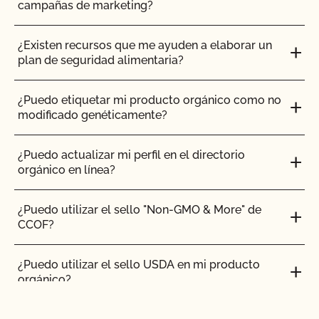
campañas de marketing?
CCOF?
¿Existen recursos que me ayuden a elaborar un
¿Cómo me beneficia la Certificación de Seguridad
plan de seguridad alimentaria?
Alimentaria de CCOF como agricultor orgánico?
¿Puedo etiquetar mi producto orgánico como no
¿Cómo se mantiene la salud del ganado orgánico?
modificado genéticamente?
¿Cuántos días de pasto necesitan los rumiantes
¿Puedo actualizar mi perfil en el directorio
orgánicos?
orgánico en línea?
Soy exportador, ¿cómo solicito un certificado NOP
¿Puedo utilizar el sello "Non-GMO & More" de
de importación?
CCOF?
Si tengo la certificación CCOF Transitoria, ¿tendré
¿Puedo utilizar el sello USDA en mi producto
que someterme a una inspección?
orgánico?
Si me afilio al CCOF como productor transitorio