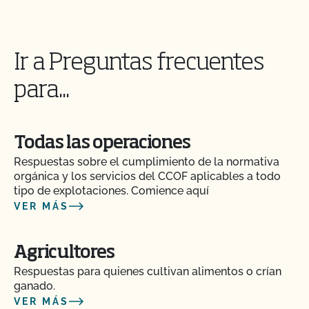
¿Puedo transferir paquetes entre operaciones
certificadas por el CCOF?
Ir a Preguntas frecuentes
¿Puedo utilizar un pienso no orgánico para el
ganado orgánico?
para...
¿Puedo utilizar antibióticos en mis animales y
mantener su condición orgánica?
Todas las operaciones
Respuestas sobre el cumplimiento de la normativa
¿Puedo utilizar cualquier matadero para procesar
orgánica y los servicios del CCOF aplicables a todo
mis animales orgánicos?
tipo de explotaciones. Comience aquí
VER MÁS
¿Puedo utilizar compost?
Agricultores
¿Puedo utilizar antiparasitarios para tratar a los
Respuestas para quienes cultivan alimentos o crían
animales?
ganado.
VER MÁS