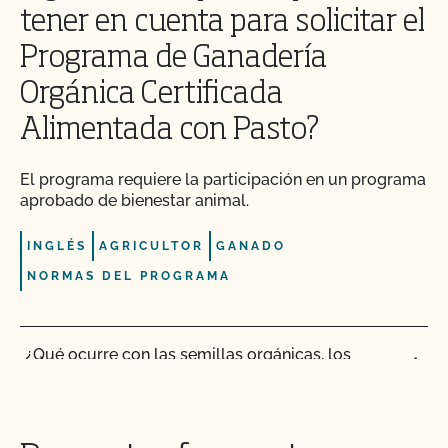
tener en cuenta para solicitar el
¿La certificación orgánica de CCOF garantiza el
Programa de Ganadería
acceso al mercado internacional?
Orgánica Certificada
¿Realiza el CCOF pruebas de residuos de
Alimentada con Pasto?
plaguicidas y OMG?
El programa requiere la participación en un programa
¿Realiza el CCOF inspecciones sin previo aviso?
aprobado de bienestar animal.
¿Ofrece el CCOF servicios en línea?
INGLÉS
AGRICULTOR
GANADO
NORMAS DEL PROGRAMA
¿No OMG significa sin OMG?
¿Qué ocurre con las semillas orgánicas, los
¿El uso del sello "Organic is Non-GMO & More" de
trasplantes y la disponibilidad comercial?
CCOF cuesta más dinero?
¿Cuáles son las necesidades de tierra para los
¿Cómo y con qué frecuencia actualizo mi Plan de