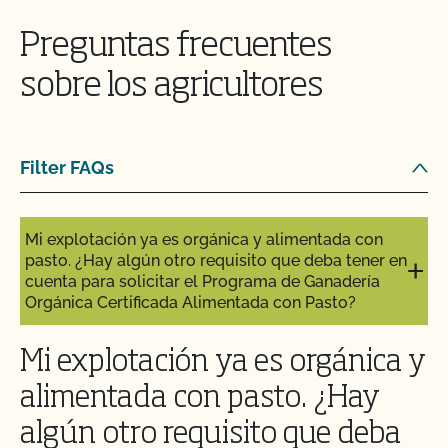
¿Puedo ver mis aportaciones/materiales en
certificado, ¿obtengo los mismos beneficios que
MyCCOF?
otros miembros del CCOF?
Preguntas frecuentes
¿Puedo consultar mis saldos pendientes con el
sobre los agricultores
Si busco la certificación orgánica, ¿todos los
CCOF y pagar en línea?
animales de mi granja tienen que ser gestionados
orgánicamente?
¿Pueden certificar mis insumos agrícolas o de
Filter FAQs
transformación?
¿Está permitido el sacrificio en la explotación?
¡CCOF proporciona formación individualizada
Mi explotación ya es orgánica y alimentada con
sobre cómo mantener su Plan de Sistema
pasto. ¿Hay algún otro requisito que deba tener en
Orgánico en nuestros sistemas!
cuenta para solicitar el Programa de Ganadería
Orgánica Certificada Alimentada con Pasto?
¿Tengo que comunicar todos mis insumos al
CCOF?
Mi explotación ya es orgánica y
alimentada con pasto. ¿Hay
¿Ofrece el CCOF un programa de certificación
acelerada?
algún otro requisito que deba