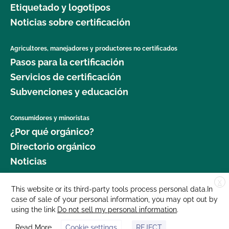
Etiquetado y logotipos
Seguridad Alimentaria?
Noticias sobre certificación
¿Cuál es el proceso de renovación?
Agricultores, manejadores y productores no certificados
Pasos para la certificación
¿Qué logotipos y declaraciones puedo poner en
mi producto certificado por OCal?
Servicios de certificación
Subvenciones y educación
¿Qué DEBE figurar en la etiqueta de mi producto
orgánico certificado?
Consumidores y minoristas
¿Por qué orgánico?
¿Qué recursos existen en relación con los OMG y
Directorio orgánico
la producción orgánica?
Noticias
¿Qué recursos hay disponibles para ayudarme con
X
Donar
This website or its third-party tools process personal data.In
la certificación y el mantenimiento de registros?
case of sale of your personal information, you may opt out by
Carreras profesionales
using the link
Do not sell my personal information
.
Sala de prensa
¿Qué normas certifica el CCOF?
Read More
Cookie settings
REJECT