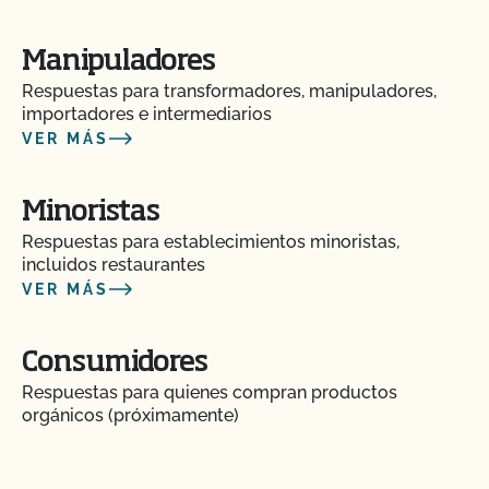
¿Puedo utilizar madera tratada para sustituir los
postes de mi valla o para reparar mi granero?
Manipuladores
Respuestas para transformadores, manipuladores,
¿Puedo utilizar semillas tratadas?
importadores e intermediarios
VER MÁS
¿Pueden pastar animales no orgánicos en tierras
orgánicas?
Minoristas
Respuestas para establecimientos minoristas,
¿Pueden los animales no orgánicos llegar a ser
incluidos restaurantes
orgánicos?
VER MÁS
¿Se puede dar pienso suplementario?
Consumidores
¿Es necesario que los complementos y aditivos
Respuestas para quienes compran productos
para piensos tengan certificación orgánica?
orgánicos (próximamente)
¿Tienen que ser orgánicos mis trasplantes?