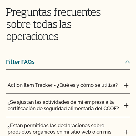
Preguntas frecuentes
¿Certifica el CCOF los productos de cáñamo?
sobre todas las
¿Ofrece el CCOF la Certificación de Transición?
operaciones
¿Cómo se certifican como orgánicos los sistemas
hidropónicos y en contenedor?
Filter FAQs
¿Cómo puedo encontrar un matadero orgánico
certificado?
Action Item Tracker - ¿Qué es y cómo se utiliza?
¿Cómo pueden etiquetarse mis productos
transitorios certificados por el CCOF?
¿Se ajustan las actividades de mi empresa a la
certificación de seguridad alimentaria del CCOF?
¿Cómo añado un cultivo a mi perfil de cliente?
¿Están permitidas las declaraciones sobre
productos orgánicos en mi sitio web o en mis
¿Cómo añado una nueva parcela a mi certificación