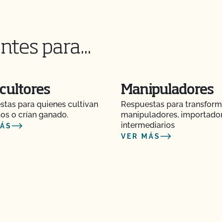
ntes para...
mas hidropónicos y en
cultores
Manipuladores
tas para quienes cultivan
Respuestas para transform
os o crían ganado.
manipuladores, importado
certificado?
intermediarios
MÁS
VER MÁS
itorios certificados
ación CCOF?