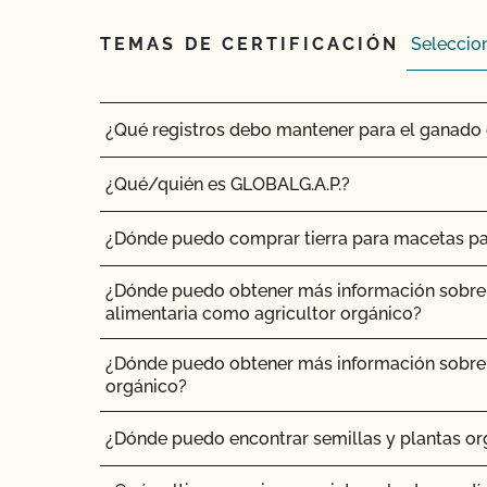
¿Qué materiales (fertilizantes, control de plaga
¿No OMG significa sin OMG?
sustratos para macetas, tratamientos de semil
TEMAS DE CERTIFICACIÓN
tratamientos sanitarios, etc.) puedo utilizar par
¿El uso del sello "Organic is Non-GMO & Mor
ganado orgánicos?
dinero?
¿Qué registros debo mantener para el ganado 
¿Cómo y con qué frecuencia actualizo mi Plan 
Seguridad Alimentaria con el CCOF?
¿Qué/quién es GLOBALG.A.P.?
¿Cómo puedo comprobar el estado de mis Ac
¿Dónde puedo comprar tierra para macetas par
Actualizaciones OSP?
¿Dónde puedo obtener más información sobre 
¿Cómo puedo controlar el coste de mi inspecc
alimentaria como agricultor orgánico?
¿Cómo puedo prepararme para mi auditoría d
¿Dónde puedo obtener más información sobre 
alimentaria?
orgánico?
¿Cómo puedo etiquetar mis productos orgánic
¿Dónde puedo encontrar semillas y plantas or
¿Cómo puedo prepararme para la parte de la in