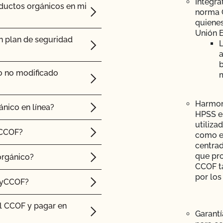
Integra
oductos orgánicos en mi
norma G
n pasto. ¿Hay algún
quienes
olicitar el Programa de
Unión 
on Pasto?
n plan de seguridad
L
a
splantes y la
b
o no modificado
cultivos silvestres?
Harmon
ánico en línea?
HPSS es
rcol?
utiliza
 CCOF?
como el
umiantes?
centrad
que pro
orgánico?
CCOF ta
cas?
por los
MyCCOF?
l CCOF y pagar en
Garantí
ón de emergencia de