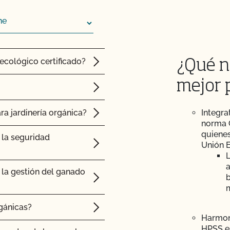
s, inoculantes,
las, vacunas,
a los cultivos y el
e" de CCOF cuesta más
ecológico certificado?
¿Qué n
de Certificación de
mejor 
ciones y
a jardinería orgánica?
Integra
norma G
quienes
la seguridad
ión orgánica?
Unión 
L
e seguridad
a
la gestión del ganado
b
os certificados?
gánicas?
Harmon
spección relativa a la
HPSS es