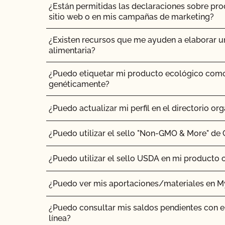
¿Están permitidas las declaraciones sobre pr
Mi explotación ya es orgánica y alimentada co
sitio web o en mis campañas de marketing?
otro requisito que deba tener en cuenta para s
Ganadería Ecológica Certificada Alimentada c
¿Existen recursos que me ayuden a elaborar u
alimentaria?
¿Qué ocurre con las semillas orgánicas, los tra
disponibilidad comercial?
¿Puedo etiquetar mi producto ecológico com
genéticamente?
¿Cuáles son las necesidades de tierra para los 
¿Puedo actualizar mi perfil en el directorio org
¿Cuáles son los requisitos para el uso de estié
¿Puedo utilizar el sello "Non-GMO & More" de
¿Cuáles son las normas específicas para los r
¿Puedo utilizar el sello USDA en mi producto 
¿Qué topes se exigen para las parcelas orgáni
¿Puedo ver mis aportaciones/materiales en 
¿Qué significa "certificado transitorio"?
¿Puedo consultar mis saldos pendientes con e
línea?
¿Qué ocurre si me veo sometido a una situaci