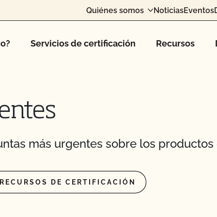
Quiénes somos
Noticias
Eventos
co?
Servicios de certificación
Recursos
os animales?
os postes de mi valla o
entes
ras orgánicas?
ntas más urgentes sobre los productos 
r orgánicos?
RECURSOS DE CERTIFICACIÓN
s para piensos tengan