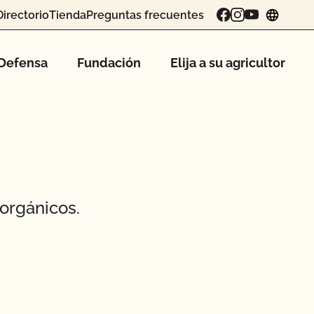
Directorio
Tienda
Preguntas frecuentes
chang
Defensa
Fundación
Elija a su agricultor
orgánicos.