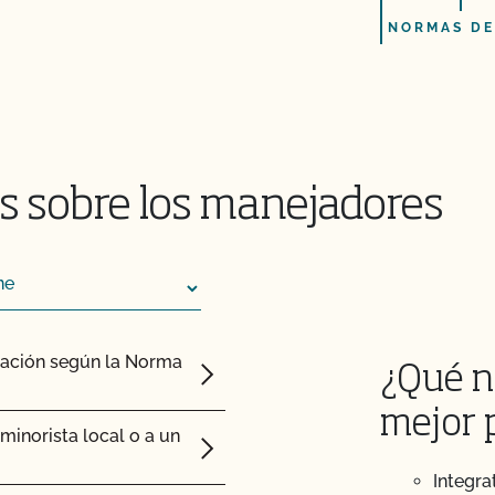
NORMAS DE
sterior a la
 que me ha enviado mi
btener ayuda con los
s sobre los manejadores
fil (añadir superficie,
cación según la Norma
¿Qué n
 (PSO)?
mejor 
inorista local o a un
e mi operación y ver
Integra