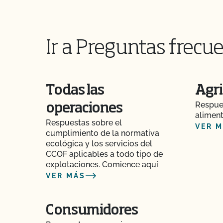
¿Tienen que ser orgánicos mis trasplantes?
¿Certifica el CCOF los productos de cáñamo?
Ir a Preguntas frecue
¿Ofrece el CCOF la Certificación de Transición?
¿Cómo se certifican como orgánicos los siste
Todas las
Agri
contenedor?
Respues
operaciones
aliment
¿Cómo puedo encontrar un matadero orgánico 
Respuestas sobre el
VER 
cumplimiento de la normativa
ecológica y los servicios del
¿Cómo pueden etiquetarse mis productos trans
CCOF aplicables a todo tipo de
por el CCOF?
explotaciones. Comience aquí
VER MÁS
¿Cómo añado un cultivo a mi perfil de cliente?
¿Cómo añado una nueva parcela a mi certific
Consumidores