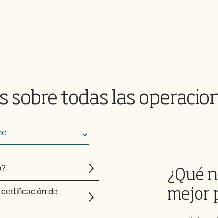
dad Alimentaria de
ico?
es orgánicos?
 NOP de importación?
 sobre todas las operacio
endré que someterme a
o certificado, ¿obtengo
l CCOF?
a?
¿Qué n
 animales de mi granja
certificación de
mejor 