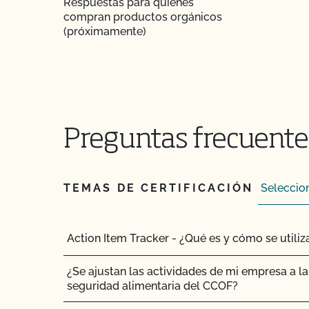
Respuestas para quienes
¿Cómo me beneficia la Certificación de Seguri
compran productos orgánicos
CCOF como agricultor orgánico?
(próximamente)
¿Cómo se mantiene la salud del ganado orgán
¿Cuántos días de pasto necesitan los rumiant
Soy exportador, ¿cómo solicito un certificado
Preguntas frecuentes
Si tengo la certificación CCOF Transitoria, ¿t
una inspección?
TEMAS DE CERTIFICACIÓN
Si me afilio al CCOF como productor transitori
los mismos beneficios que otros miembros de
Action Item Tracker - ¿Qué es y cómo se utiliz
Si busco la certificación ecológica, ¿todos los
tienen que ser gestionados ecológicamente?
¿Se ajustan las actividades de mi empresa a la 
seguridad alimentaria del CCOF?
¿Está permitido el sacrificio en la explotación?