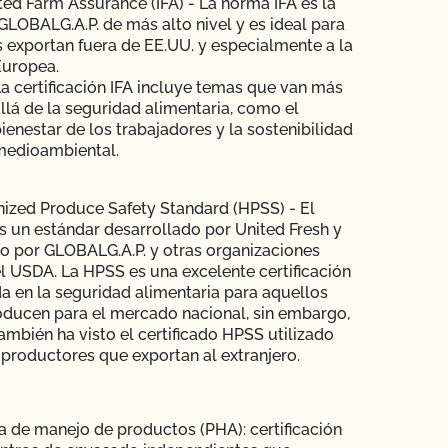
ted Farm Assurance (IFA) - La norma IFA es la
LOBALG.A.P. de más alto nivel y es ideal para
 exportan fuera de EE.UU. y especialmente a la
Europea.
a certificación IFA incluye temas que van más
llá de la seguridad alimentaria, como el
ienestar de los trabajadores y la sostenibilidad
medioambiental.
ized Produce Safety Standard (HPSS) - El
 un estándar desarrollado por United Fresh y
do por GLOBALG.A.P. y otras organizaciones
 USDA. La HPSS es una excelente certificación
a en la seguridad alimentaria para aquellos
ducen para el mercado nacional, sin embargo,
mbién ha visto el certificado HPSS utilizado
 productores que exportan al extranjero.
a de manejo de productos (PHA): certificación