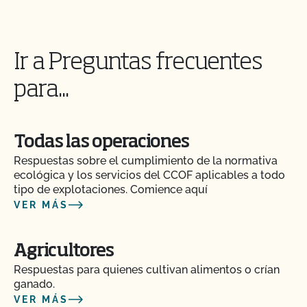
¿Cómo puedo comprobar el estado de mis
Acciones y Actualizaciones OSP?
¿Cómo puedo controlar el coste de mi inspección
Ir a Preguntas frecuentes
orgánica?
para...
¿Cómo puedo prepararme para mi auditoría de
seguridad alimentaria?
Todas las operaciones
¿Cómo puedo etiquetar mis productos orgánicos
Respuestas sobre el cumplimiento de la normativa
certificados?
ecológica y los servicios del CCOF aplicables a todo
tipo de explotaciones. Comience aquí
VER MÁS
¿Cómo puedo prepararme para la parte de la
inspección relativa a la pista de auditoría?
Agricultores
¿Cómo abordar las quejas y problemas orgánicos
Respuestas para quienes cultivan alimentos o crían
en el mercado?
ganado.
VER MÁS