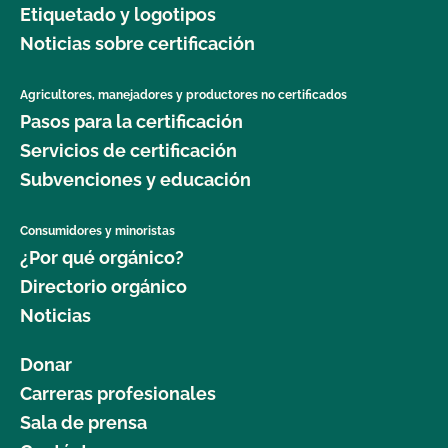
Etiquetado y logotipos
jardinería orgánica?
Noticias sobre certificación
¿Dónde puedo obtener más información sobre la
seguridad alimentaria como agricultor orgánico?
Agricultores, manejadores y productores no certificados
Pasos para la certificación
¿Dónde puedo obtener más información sobre la
Servicios de certificación
gestión del ganado orgánico?
Subvenciones y educación
¿Dónde puedo encontrar semillas y plantas
Consumidores y minoristas
orgánicas?
¿Por qué orgánico?
Directorio orgánico
¿Qué cultivos requieren un intervalo de 120 días
Noticias
antes de la cosecha cuando se aplica estiércol?
Donar
¿Qué norma GLOBALG.A.P. es mejor para mi
Carreras profesionales
empresa?
Sala de prensa