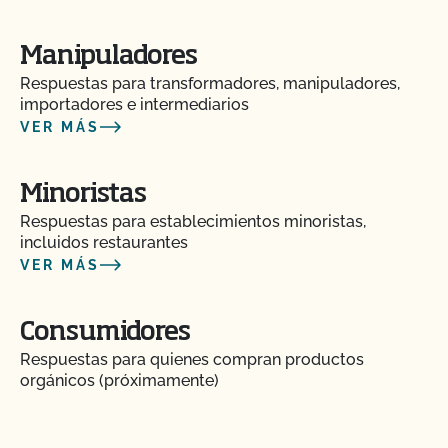
¿Cómo controlo los costes de certificación?
Manipuladores
¿Cómo puedo encontrar un asesor orgánico?
Respuestas para transformadores, manipuladores,
importadores e intermediarios
VER MÁS
¿Cómo puedo obtener una copia de los archivos
adjuntos a los correos electrónicos de CCOF?
Minoristas
¿Cómo puedo obtener una copia de mi informe de
Respuestas para establecimientos minoristas,
inspección?
incluidos restaurantes
VER MÁS
¿Cómo puedo obtener información de contacto
para mi próxima inspección?
Consumidores
Respuestas para quienes compran productos
¿Cómo puedo obtener copias de mis certificados?
orgánicos (próximamente)
¿Cómo puedo obtener la certificación orgánica?