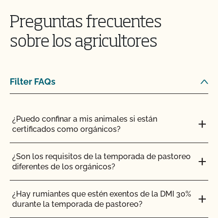
Preguntas frecuentes
INGLÉS
TODOS
CAMBIOS EN MI EMPRESA
sobre los agricultores
PLAN DEL SISTEMA ECOLÓGICO (PSA)
¿Cómo actualizo mis datos o contactos?
Filter FAQs
¿Cómo actualizo mi Plan de Sistema Orgánico
(PSO)?
¿Puedo confinar a mis animales si están
certificados como orgánicos?
¿Cómo puedo ver la información de contacto de
mi operación y ver mis contactos autorizados?
¿Son los requisitos de la temporada de pastoreo
diferentes de los orgánicos?
¿Cómo funcionan las inspecciones ecológicas?
¿Hay rumiantes que estén exentos de la DMI 30%
durante la temporada de pastoreo?
¿Cómo se comparan PrimusGFS y GLOBALG.A.P?