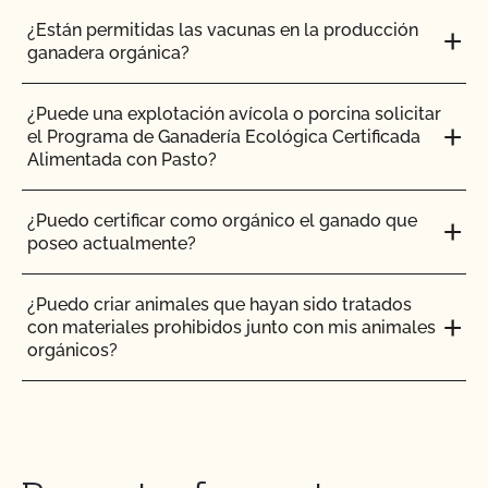
¿Están permitidas las vacunas en la producción
¿Cómo se comparan la normativa orgánica NOP
ganadera orgánica?
de la UDSA y la normativa OCal?
¿Puede una explotación avícola o porcina solicitar
¿Cuánto tarda el CCOF en actualizar mi Plan de
el Programa de Ganadería Ecológica Certificada
Sistema Orgánico (PSO)?
Alimentada con Pasto?
¿Cuánto tiempo se tarda en obtener la
¿Puedo certificar como orgánico el ganado que
certificación OCal con el CCOF?
poseo actualmente?
¿Cuánto se tarda en obtener el certificado de
¿Puedo criar animales que hayan sido tratados
seguridad alimentaria? ¿Cuánto cuesta?
con materiales prohibidos junto con mis animales
orgánicos?
¿Cuánto tiempo se tarda en recibir los resultados
de la inspección?
¿Puedo poner el logotipo de alimentado con
pasto en mis productos?
¿Cuánto tarda la certificación orgánica?