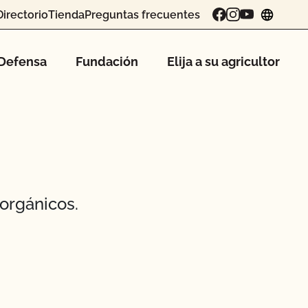
Directorio
Tienda
Preguntas frecuentes
chang
Defensa
Fundación
Elija a su agricultor
orgánicos.