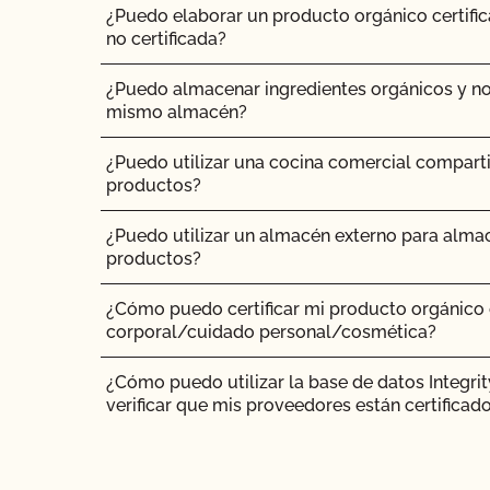
¿Puedo elaborar un producto orgánico certific
no certificada?
¿Cómo interpreto el resultado de la revisión po
inspección?
¿Puedo almacenar ingredientes orgánicos y no
mismo almacén?
¿Cómo puedo saber si el certificado orgánico
proveedor es válido?
¿Puedo utilizar una cocina comercial compart
productos?
¿Cómo me conecto a MyCCOF? ¿Cómo puedo o
problemas de inicio de sesión?
¿Puedo utilizar un almacén externo para almac
productos?
¿Cómo envío una solicitud para actualizar mi per
añadir producto, actualizaciones de OSP, etc.)?
¿Cómo puedo certificar mi producto orgánico
corporal/cuidado personal/cosmética?
¿Cómo actualizo mis datos o contactos?
¿Cómo puedo utilizar la base de datos Integri
¿Cómo actualizo mi Plan de Sistema Orgánico
verificar que mis proveedores están certificad
¿Cómo puedo ver la información de contacto d
¿Cómo añado un nuevo producto a mi certific
mis contactos autorizados?