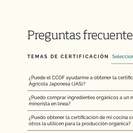
pista de auditoría?
¿Cómo abordar las quejas y problemas orgáni
¿Cómo controlo los costes de certificación?
Preguntas frecuente
¿Cómo puedo encontrar un asesor orgánico?
TEMAS DE CERTIFICACIÓN
¿Cómo puedo obtener una copia de los archivo
correos electrónicos de CCOF?
¿Puede el CCOF ayudarme a obtener la certifi
¿Cómo puedo obtener una copia de mi informe
Agrícola Japonesa (JAS)?
¿Cómo puedo obtener información de contact
¿Puedo comprar ingredientes orgánicos a un mi
inspección?
minorista en línea?
¿Cómo puedo obtener copias de mis certifica
¿Puedo obtener la certificación de mi cocina 
otros la utilicen para la producción orgánica?
¿Cómo puedo obtener la certificación orgánic