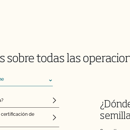
o certificado, ¿obtengo
l CCOF?
animales de mi granja
 sobre todas las operacio
n pasto. ¿Hay algún
olicitar el Programa de
n Pasto?
splantes y la
a?
¿Dónde
cultivos silvestres?
certificación de
semill
rcol?