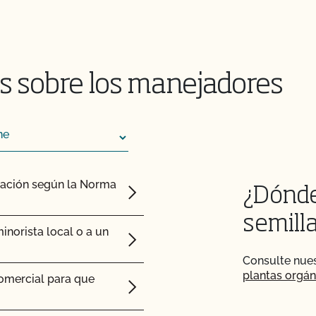
cos en el mercado?
s sobre los manejadores
s adjuntos a los
cación según la Norma
¿Dónde
 de inspección?
semill
o para mi próxima
norista local o a un
Consulte nue
plantas orgán
dos?
comercial para que
a?