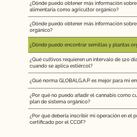
¿Dónde puedo obtener más información sobre 
¿No OMG significa sin OMG?
alimentaria como agricultor orgánico?
¿El uso del sello "Organic is Non-GMO & Mor
¿Dónde puedo obtener más información sobre 
dinero?
orgánico?
¿Cómo y con qué frecuencia actualizo mi Plan 
¿Dónde puedo encontrar semillas y plantas or
Seguridad Alimentaria con el CCOF?
¿Qué cultivos requieren un intervalo de 120 dí
¿Cómo puedo comprobar el estado de mis Ac
cuando se aplica estiércol?
Actualizaciones OSP?
¿Qué norma GLOBALG.A.P. es mejor para mi e
¿Cómo puedo controlar el coste de mi inspecc
¿Por qué no puedo añadir el cannabis como cu
¿Cómo puedo prepararme para mi auditoría d
plan de sistema orgánico?
alimentaria?
¿Por qué debería inscribir mi operación en el 
¿Cómo puedo etiquetar mis productos orgánic
certificado por el CCOF?
¿Cómo puedo prepararme para la parte de la in