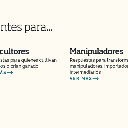
itorios certificados
ntes para...
ación CCOF?
cultores
Manipuladores
dad Alimentaria de
tas para quienes cultivan
Respuestas para transform
os o crían ganado.
manipuladores, importado
intermediarios
MÁS
ico?
VER MÁS
es orgánicos?
 NOP de importación?
endré que someterme a