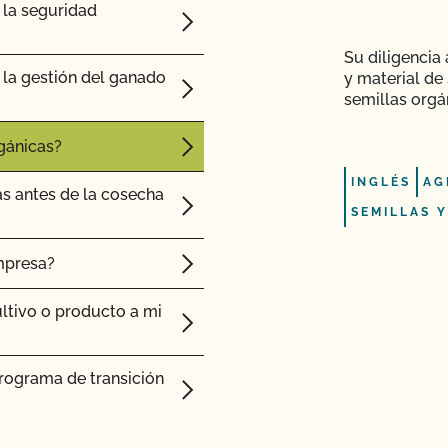
la seguridad
Su diligencia
e" de CCOF cuesta más
la gestión del ganado
y material de 
semillas orgá
de Certificación de
gánicas?
INGLÉS
AG
as antes de la cosecha
ciones y
SEMILLAS Y
mpresa?
ión orgánica?
ltivo o producto a mi
e seguridad
programa de transición
os certificados?
spección relativa a la