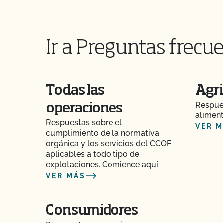
¿Cómo pueden etiquetarse mis productos trans
por el CCOF?
Ir a Preguntas frecue
¿Cómo añado un cultivo a mi perfil de cliente?
¿Cómo añado una nueva parcela a mi certific
Todas las
Agri
¿Cómo me beneficia la Certificación de Seguri
Respues
operaciones
CCOF como agricultor orgánico?
aliment
Respuestas sobre el
VER 
cumplimiento de la normativa
¿Cómo se mantiene la salud del ganado orgán
orgánica y los servicios del CCOF
aplicables a todo tipo de
¿Cuántos días de pasto necesitan los rumiant
explotaciones. Comience aquí
VER MÁS
Soy exportador, ¿cómo solicito un certificado
Consumidores
Si tengo la certificación CCOF Transitoria, ¿t
una inspección?