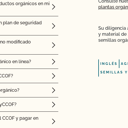
Consulte nue
oductos orgánicos en mi
plantas orgán
umiantes?
n plan de seguridad
cas?
Su diligencia
y material de 
semillas orgá
 no modificado
ón de emergencia de
plagas o enfermedades?
ánico en línea?
INGLÉS
AG
cticas agrícolas?
SEMILLAS Y
 CCOF?
millas o material de
orgánico?
MyCCOF?
dor?
l CCOF y pagar en
la certificación