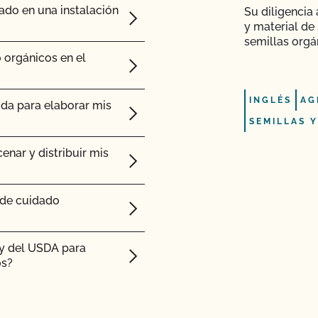
ado en una instalación
Su diligencia
y material de 
sterior a la
semillas orgá
 orgánicos en el
 que me ha enviado mi
INGLÉS
AG
ida para elaborar mis
SEMILLAS Y
btener ayuda con los
enar y distribuir mis
fil (añadir superficie,
 de cuidado
ty del USDA para
 (PSO)?
os?
e mi operación y ver
ado orgánico?