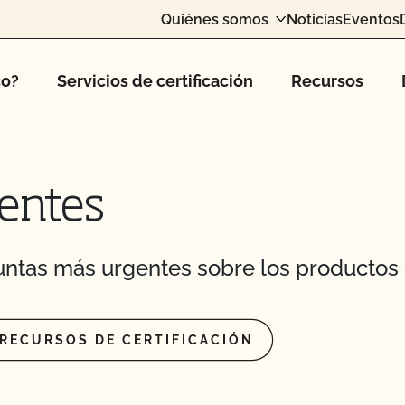
as orgánicas?
Quiénes somos
Noticias
Eventos
r orgánicos?
co?
Servicios de certificación
Recursos
s para piensos tengan
entes
ntas más urgentes sobre los productos 
mas hidropónicos y en
RECURSOS DE CERTIFICACIÓN
certificado?