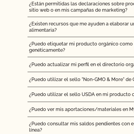
¿Están permitidas las declaraciones sobre pr
¿Cuáles son las normas específicas para los r
sitio web o en mis campañas de marketing?
¿Existen recursos que me ayuden a elaborar u
¿Qué topes se exigen para las parcelas orgáni
alimentaria?
¿Qué significa "certificado transitorio"?
¿Puedo etiquetar mi producto orgánico como
genéticamente?
¿Qué ocurre si me veo sometido a una situaci
fumigación o tratamiento de erradicación de 
¿Puedo actualizar mi perfil en el directorio org
¿Y si tengo preguntas concretas sobre mis prá
¿Puedo utilizar el sello "Non-GMO & More" de
¿Qué ocurre si otra persona me proporciona se
¿Puedo utilizar el sello USDA en mi producto 
siembra?
¿Puedo ver mis aportaciones/materiales en 
¿Qué es un sistema hidropónico o en contene
¿Puedo consultar mis saldos pendientes con e
¿Qué es un cultivo silvestre y cómo se obtiene 
línea?
orgánica?