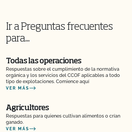
certificado?
¿Cómo pueden etiquetarse mis productos
Ir a Preguntas frecuentes
transitorios certificados por el CCOF?
para...
¿Cómo añado un cultivo a mi perfil de cliente?
Todas las operaciones
¿Cómo añado una nueva parcela a mi certificación
CCOF?
Respuestas sobre el cumplimiento de la normativa
orgánica y los servicios del CCOF aplicables a todo
tipo de explotaciones. Comience aquí
¿Cómo me beneficia la Certificación de Seguridad
VER MÁS
Alimentaria de CCOF como agricultor orgánico?
¿Cómo se mantiene la salud del ganado orgánico?
Agricultores
Respuestas para quienes cultivan alimentos o crían
ganado.
¿Cuántos días de pasto necesitan los rumiantes
orgánicos?
VER MÁS