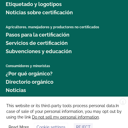
Etiquetado y logotipos
Seguridad Alimentaria?
Noticias sobre certificación
¿Cuál es el proceso de renovación?
Agricultores, manejadores y productores no certificados
Pasos para la certificación
¿Qué logotipos y declaraciones puedo poner en
mi producto certificado por OCal?
Servicios de certificación
Subvenciones y educación
¿Qué DEBE figurar en la etiqueta de mi producto
orgánico certificado?
Consumidores y minoristas
¿Por qué orgánico?
¿Qué recursos existen en relación con los OMG y
Directorio orgánico
la producción orgánica?
Noticias
¿Qué recursos hay disponibles para ayudarme con
X
Donar
This website or its third-party tools process personal data.In
la certificación y el mantenimiento de registros?
case of sale of your personal information, you may opt out by
Carreras profesionales
using the link
Do not sell my personal information
.
Sala de prensa
¿Qué normas certifica el CCOF?
Read More
Cookie settings
REJECT