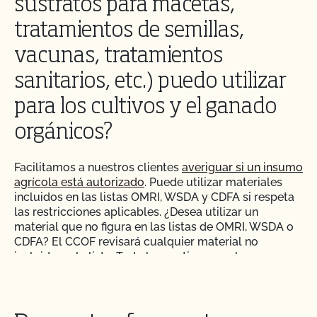
sustratos para macetas,
¿La certificación orgánica de CCOF garantiza el
tratamientos de semillas,
acceso al mercado internacional?
vacunas, tratamientos
sanitarios, etc.) puedo utilizar
¿Realiza el CCOF pruebas de residuos de
plaguicidas y OMG?
para los cultivos y el ganado
orgánicos?
¿Realiza el CCOF inspecciones sin previo aviso?
Facilitamos a nuestros clientes
averiguar si un insumo
¿Ofrece el CCOF servicios en línea?
agrícola está autorizado
. Puede utilizar materiales
incluidos en las listas OMRI, WSDA y CDFA si respeta
las restricciones aplicables. ¿Desea utilizar un
¿No OMG significa sin OMG?
material que no figura en las listas de OMRI, WSDA o
CDFA? El CCOF revisará cualquier material no
¿El uso del sello "Organic is Non-GMO & More" de
incluido en la lista. Todo lo que tiene que hacer es
CCOF cuesta más dinero?
presentar un
Formulario de solicitud de revisión de
material
o utilice MyCCOF: Búsqueda de Materiales
para encontrar y añadir materiales aprobados para su
¿Cómo y con qué frecuencia actualizo mi Plan de
uso en producción ecológica o para solicitar la