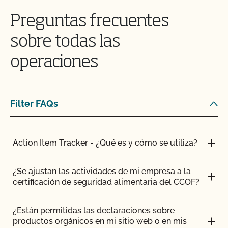
Mi explotación ya es orgánica y alimentada con
pasto. ¿Hay algún otro requisito que deba tener en
Preguntas frecuentes
cuenta para solicitar el Programa de Ganadería
Orgánica Certificada Alimentada con Pasto?
sobre todas las
operaciones
¿Qué ocurre con las semillas orgánicas, los
trasplantes y la disponibilidad comercial?
¿Cuáles son las necesidades de tierra para los
Filter FAQs
cultivos silvestres?
¿Cuáles son los requisitos para el uso de
Action Item Tracker - ¿Qué es y cómo se utiliza?
estiércol?
¿Se ajustan las actividades de mi empresa a la
¿Cuáles son las normas específicas para los
certificación de seguridad alimentaria del CCOF?
rumiantes?
¿Están permitidas las declaraciones sobre
¿Qué topes se exigen para las parcelas orgánicas?
productos orgánicos en mi sitio web o en mis