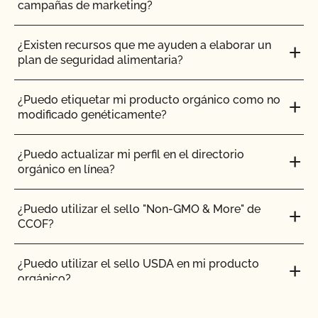
campañas de marketing?
¿Qué significa "certificado transitorio"?
¿Existen recursos que me ayuden a elaborar un
plan de seguridad alimentaria?
¿Qué ocurre si me veo sometido a una situación
de emergencia de fumigación o tratamiento de
erradicación de plagas o enfermedades?
¿Puedo etiquetar mi producto orgánico como no
modificado genéticamente?
¿Y si tengo preguntas concretas sobre mis
prácticas agrícolas?
¿Puedo actualizar mi perfil en el directorio
orgánico en línea?
¿Qué ocurre si otra persona me proporciona
semillas o material de siembra?
¿Puedo utilizar el sello "Non-GMO & More" de
CCOF?
¿Qué es un sistema hidropónico o en contenedor?
¿Puedo utilizar el sello USDA en mi producto
orgánico?
¿Qué es un cultivo silvestre y cómo se obtiene la
certificación orgánica?