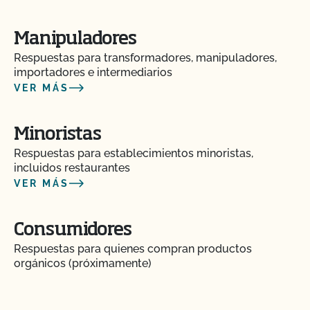
Soy exportador, ¿cómo solicito un certificado NOP
Manipuladores
de importación?
Respuestas para transformadores, manipuladores,
importadores e intermediarios
Si tengo la certificación CCOF Transitoria, ¿tendré
VER MÁS
que someterme a una inspección?
Minoristas
Si me afilio al CCOF como productor transitorio
certificado, ¿obtengo los mismos beneficios que
Respuestas para establecimientos minoristas,
otros miembros del CCOF?
incluidos restaurantes
VER MÁS
Si busco la certificación orgánica, ¿todos los
animales de mi granja tienen que ser gestionados
Consumidores
orgánicamente?
Respuestas para quienes compran productos
orgánicos (próximamente)
¿Está permitido el sacrificio en la explotación?