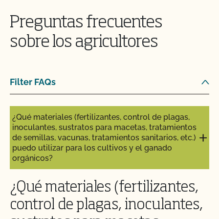
¿Puedo ver mis aportaciones/materiales en
MyCCOF?
¿Qué es la materia seca y por qué es importante?
Preguntas frecuentes
¿Puedo consultar mis saldos pendientes con el
sobre los agricultores
¿Cuál es la cuota anual del programa de
CCOF y pagar en línea?
transición certificado por el CCOF?
¿Pueden certificar mis insumos agrícolas o de
¿Cuál es la diferencia entre un animal "en
Filter FAQs
transformación?
transición" y "último tercio"?
¡CCOF proporciona formación individualizada
¿Qué materiales (fertilizantes, control de plagas,
sobre cómo mantener su Plan de Sistema
inoculantes, sustratos para macetas, tratamientos
Orgánico en nuestros sistemas!
de semillas, vacunas, tratamientos sanitarios, etc.)
puedo utilizar para los cultivos y el ganado
orgánicos?
¿Tengo que comunicar todos mis insumos al
CCOF?
¿Qué materiales (fertilizantes,
¿Ofrece el CCOF un programa de certificación
control de plagas, inoculantes,
acelerada?