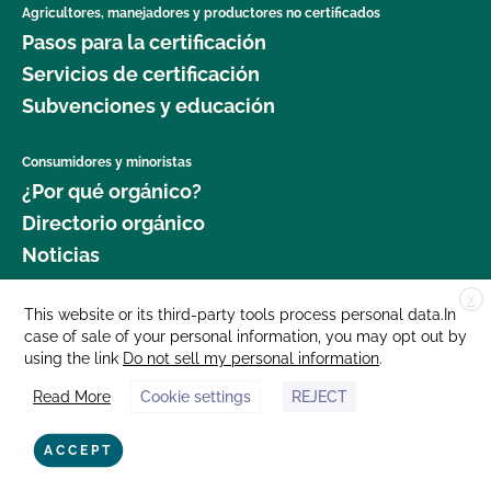
Agricultores, manejadores y productores no certificados
Pasos para la certificación
Servicios de certificación
Subvenciones y educación
Consumidores y minoristas
¿Por qué orgánico?
Directorio orgánico
Noticias
X
Donar
This website or its third-party tools process personal data.In
case of sale of your personal information, you may opt out by
Carreras profesionales
using the link
Do not sell my personal information
.
Sala de prensa
Read More
Cookie settings
REJECT
Contáctenos
877 Cedar Street, Suite 248, Santa Cruz, CA 95060 © 2025 CCOF.org
ACCEPT