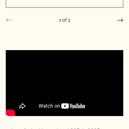
1
of
3