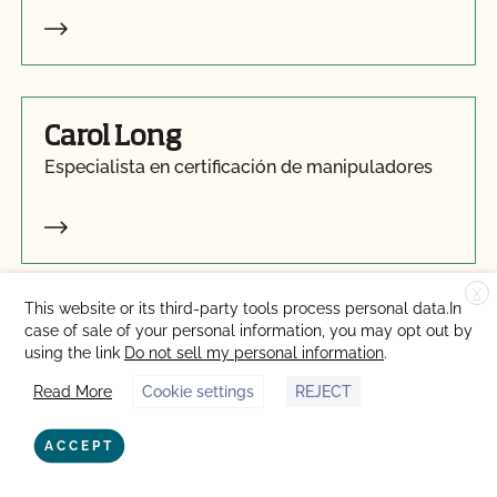
Carol Long
Especialista en certificación de manipuladores
X
This website or its third-party tools process personal data.In
Melissa Millan
case of sale of your personal information, you may opt out by
using the link
Do not sell my personal information
.
Especialista en certificación de manipuladores
Read More
Cookie settings
REJECT
ACCEPT