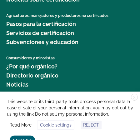
Agricultores, manejadores y productores no certificados
Pasos para la certificación
Servicios de certificación
Subvenciones y educación
Consumidores y minoristas
¿Por qué orgánico?
Directorio orgánico
Noticias
X
Donar
This website or its third-party tools process personal data.In
case of sale of your personal information, you may opt out by
Carreras profesionales
using the link
Do not sell my personal information
.
Sala de prensa
Read More
Cookie settings
REJECT
Contáctenos
877 Cedar Street, Suite 248, Santa Cruz, CA 95060 © 2025 CCOF.org