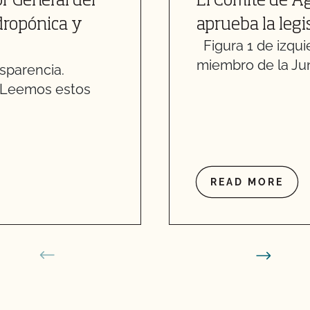
or General del
El Comité de A
idropónica y
aprueba la legi
Figura 1 de izqui
miembro de la Jun
sparencia.
. Leemos estos
READ MORE