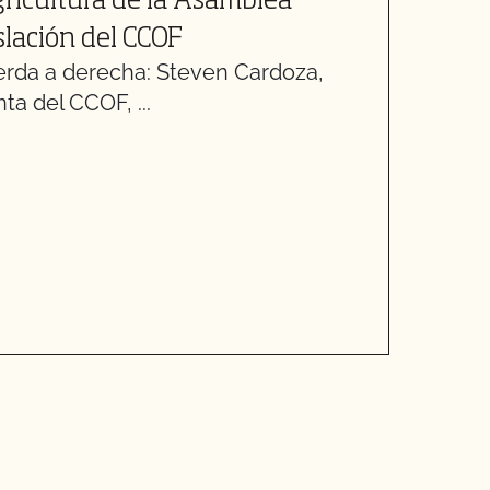
gricultura de la Asamblea
C
slación del CCOF
A
erda a derecha: Steven Cardoza,
A
ta del CCOF, ...
A