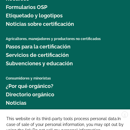
Formularios OSP
Etiquetado y logotipos
Noticias sobre certificación
Agricultores, manejadores y productores no certificados
Pasos para la certificación
Servicios de certificación
Subvenciones y educación
Consumidores y minoristas
¿Por qué orgánico?
Directorio orgánico
Noticias
X
Donar
This website or its third-party tools process personal data.In
case of sale of your personal information, you may opt out by
Carreras profesionales