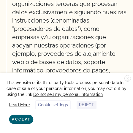
organizaciones terceras que procesan
datos exclusivamente siguiendo nuestras
instrucciones (denominadas
"procesadores de datos"), como
empresas y/u organizaciones que
apoyan nuestras operaciones (por
ejemplo, proveedores de alojamiento
web o de bases de datos, soporte
informático, proveedores de pagos,
organizadores de eventos, agencias que
X
This website or its third-party tools process personal data.In
utilizamos para realizar comprobaciones
case of sale of your personal information, you may opt out by
de fraude o proveedores de servicios de
using the link
Do not sell my personal information
.
gestión de correo), así como a
Read More
Cookie settings
REJECT
profesionales a los que recurrimos, como
abogados, aseguradoras, auditores o
ACCEPT
contables. Sólo utilizamos procesadores