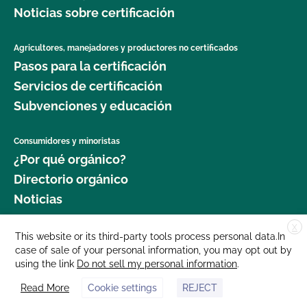
Noticias sobre certificación
Agricultores, manejadores y productores no certificados
Pasos para la certificación
Servicios de certificación
Subvenciones y educación
Consumidores y minoristas
¿Por qué orgánico?
Directorio orgánico
Noticias
X
Donar
This website or its third-party tools process personal data.In
case of sale of your personal information, you may opt out by
Carreras profesionales
using the link
Do not sell my personal information
.
Sala de prensa
Read More
Cookie settings
REJECT
Contáctenos