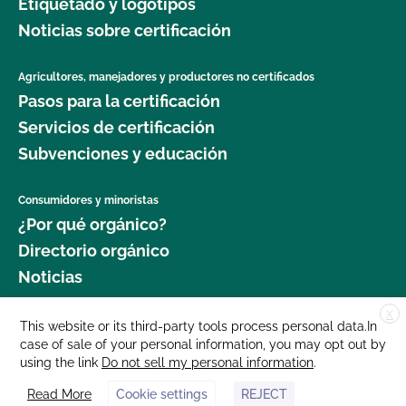
Etiquetado y logotipos
Noticias sobre certificación
Agricultores, manejadores y productores no certificados
Pasos para la certificación
Servicios de certificación
Subvenciones y educación
Consumidores y minoristas
¿Por qué orgánico?
Directorio orgánico
Noticias
X
Donar
This website or its third-party tools process personal data.In
case of sale of your personal information, you may opt out by
Carreras profesionales
using the link
Do not sell my personal information
.
Sala de prensa
Read More
Cookie settings
REJECT
Contáctenos