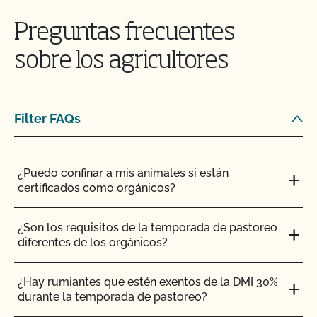
Preguntas frecuentes
Los registros deben estar disponibles in situ durante
sobre los agricultores
el horario laboral normal para que los agentes
estatales y certificadores autorizados puedan verificar
su cumplimiento de las normas del Programa
Nacional Orgánico. Debe mantener los registros
Filter FAQs
durante un mínimo de cinco años.
¿Puedo confinar a mis animales si están
¿Cómo puedo prepararme para la parte de la
certificados como orgánicos?
inspección relativa a la pista de auditoría?
¿Son los requisitos de la temporada de pastoreo
diferentes de los orgánicos?
¿Hay rumiantes que estén exentos de la DMI 30%
durante la temporada de pastoreo?
INGLÉS
TODOS