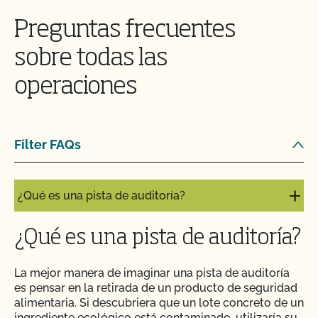
decisión o acción de certificación del CCOF?
Preguntas frecuentes
¿Qué pasa si pago mi factura pero no completo el
sobre todas las
contrato de renovación o viceversa?
operaciones
¿Qué ocurre si estoy certificado por otra agencia
de certificación?
Filter FAQs
¿Qué es un número de lote?
¿Qué es una pista de auditoría?
¿Qué es una pista de auditoría?
La mejor manera de imaginar una pista de auditoría
es pensar en la retirada de un producto de seguridad
alimentaria. Si descubriera que un lote concreto de un
ingrediente ecológico está contaminado, utilizaría su