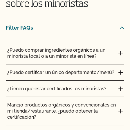
sobre los minoristas
certificados?
¿Es necesario que los complementos y aditivos
¿Cómo añado un nuevo producto a mi certificado
para piensos tengan certificación orgánica?
orgánico?
Filter FAQs
¿Tienen que ser orgánicos mis trasplantes?
¿Cómo puedo controlar las plagas en mis
instalaciones?
¿Puedo comprar ingredientes orgánicos a un
¿Certifica el CCOF los productos de cáñamo?
minorista local o a un minorista en línea?
¿Cómo afectan el agua y la sal al etiquetado de mi
¿Ofrece el CCOF la Certificación de Transición?
producto?
¿Puedo certificar un único departamento/menú?
¿Cómo se certifican como orgánicos los sistemas
Soy exportador, ¿cómo solicito un certificado NOP
¿Tienen que estar certificados los minoristas?
hidropónicos y en contenedor?
de importación?
Manejo productos orgánicos y convencionales en
¿Cómo puedo encontrar un matadero orgánico
Soy importador, ¿cómo solicito un certificado NOP
mi tienda/restaurante, ¿puedo obtener la
certificado?
de importación?
certificación?
¿Cómo pueden etiquetarse mis productos