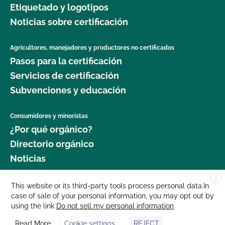
Etiquetado y logotipos
jardinería orgánica?
Noticias sobre certificación
¿Dónde puedo obtener más información sobre la
seguridad alimentaria como agricultor orgánico?
Agricultores, manejadores y productores no certificados
Pasos para la certificación
¿Dónde puedo obtener más información sobre la
Servicios de certificación
gestión del ganado orgánico?
Subvenciones y educación
¿Dónde puedo encontrar semillas y plantas
Consumidores y minoristas
orgánicas?
¿Por qué orgánico?
Directorio orgánico
¿Qué cultivos requieren un intervalo de 120 días
Noticias
antes de la cosecha cuando se aplica estiércol?
X
Donar
This website or its third-party tools process personal data.In
¿Qué norma GLOBALG.A.P. es mejor para mi
case of sale of your personal information, you may opt out by
Carreras profesionales
empresa?
using the link
Do not sell my personal information
.
Sala de prensa
Read More
Cookie settings
REJECT