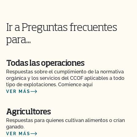
Soy contacto de varias operaciones. Cómo accedo
a la información de cada operación?
Ir a Preguntas frecuentes
Soy exportador, ¿cuántos certificados NOP de
importación necesito?
para...
Soy una empresa orgánica interesada en cultivar
cannabis certificado por OCal en mi granja
Todas las operaciones
orgánica certificada/fabricar productos de
cannabis en mis instalaciones orgánicas
Respuestas sobre el cumplimiento de la normativa
certificadas. ¿Puedo transferir mi certificación
orgánica y los servicios del CCOF aplicables a todo
orgánica a OCal?
tipo de explotaciones. Comience aquí
VER MÁS
Si tengo una nueva etiqueta, ¿tengo que enviarla
al CCOF?
Agricultores
Respuestas para quienes cultivan alimentos o crían
¿Debo informar al CCOF si traslado mi operación a
ganado.
una nueva dirección?
VER MÁS