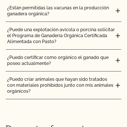
MANTENIMIENTO DE REGISTROS
¿Están permitidas las vacunas en la producción
ganadera orgánica?
¿Qué es MyCCOF?
¿Puede una explotación avícola o porcina solicitar
el Programa de Ganadería Orgánica Certificada
¿Qué es el Plan del Sistema Orgánico (PSO)?
Alimentada con Pasto?
¿Cuál es el proceso para recibir PrimusGFS
¿Puedo certificar como orgánico el ganado que
Seguridad Alimentaria?
poseo actualmente?
¿Cuál es el proceso de renovación?
¿Puedo criar animales que hayan sido tratados
con materiales prohibidos junto con mis animales
orgánicos?
¿Qué logotipos y declaraciones puedo poner en
mi producto certificado por OCal?
¿Puedo poner el logotipo de alimentado con
pasto en mis productos?
¿Qué DEBE figurar en la etiqueta de mi producto
orgánico certificado?