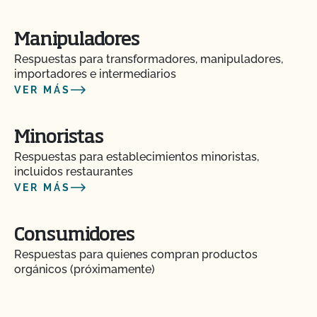
¿Cómo abordar las quejas y problemas orgánicos
Manipuladores
en el mercado?
Respuestas para transformadores, manipuladores,
importadores e intermediarios
¿Cómo controlo los costes de certificación?
VER MÁS
¿Cómo puedo encontrar un asesor orgánico?
Minoristas
Respuestas para establecimientos minoristas,
¿Cómo puedo obtener una copia de los archivos
incluidos restaurantes
adjuntos a los correos electrónicos de CCOF?
VER MÁS
¿Cómo puedo obtener una copia de mi informe de
inspección?
Consumidores
Respuestas para quienes compran productos
orgánicos (próximamente)
¿Cómo puedo obtener información de contacto
para mi próxima inspección?