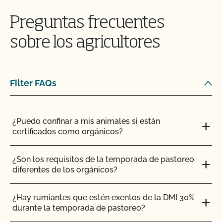
Si sigue teniendo problemas, póngase en contacto
con
inbox@ccof.org
. Puede ver nuestro
Vídeo de
Preguntas frecuentes
orientación MyCCOF
para saber más.
sobre los agricultores
INGLÉS
TODOS
MYCCOF
Filter FAQs
¿Cómo envío una solicitud para actualizar mi perfil
(añadir superficie, añadir producto, actualizaciones
de OSP, etc.)?
¿Puedo confinar a mis animales si están
¿Cómo actualizo mis datos o contactos?
certificados como orgánicos?
¿Cómo actualizo mi Plan de Sistema Orgánico
¿Son los requisitos de la temporada de pastoreo
(PSO)?
diferentes de los orgánicos?
¿Cómo puedo ver la información de contacto de
¿Hay rumiantes que estén exentos de la DMI 30%
mi operación y ver mis contactos autorizados?
durante la temporada de pastoreo?