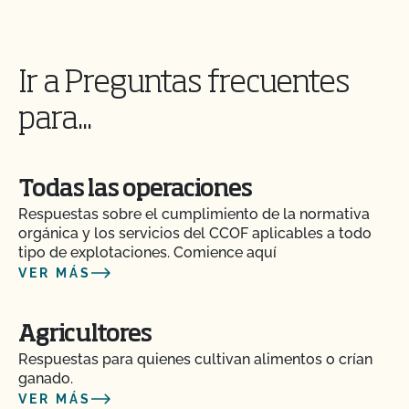
¿Cómo y con qué frecuencia actualizo mi Plan de
Certificación de Seguridad Alimentaria con el
CCOF?
Ir a Preguntas frecuentes
¿Cómo puedo comprobar el estado de mis
Acciones y Actualizaciones OSP?
para...
¿Cómo puedo controlar el coste de mi inspección
orgánica?
Todas las operaciones
Respuestas sobre el cumplimiento de la normativa
¿Cómo puedo prepararme para mi auditoría de
orgánica y los servicios del CCOF aplicables a todo
seguridad alimentaria?
tipo de explotaciones. Comience aquí
VER MÁS
¿Cómo puedo etiquetar mis productos orgánicos
certificados?
Agricultores
Respuestas para quienes cultivan alimentos o crían
¿Cómo puedo prepararme para la parte de la
ganado.
inspección relativa a la pista de auditoría?
VER MÁS