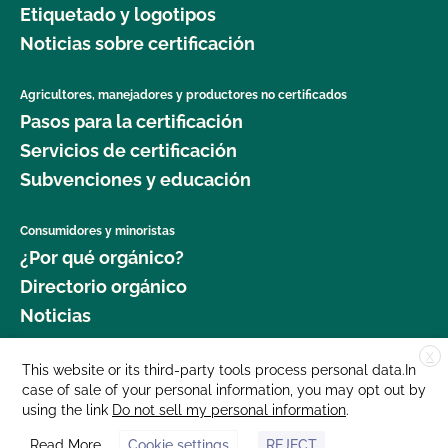
Etiquetado y logotipos
jardinería orgánica?
Noticias sobre certificación
¿Dónde puedo obtener más información sobre la
seguridad alimentaria como agricultor orgánico?
Agricultores, manejadores y productores no certificados
Pasos para la certificación
¿Dónde puedo obtener más información sobre la
Servicios de certificación
gestión del ganado orgánico?
Subvenciones y educación
¿Dónde puedo encontrar semillas y plantas
Consumidores y minoristas
orgánicas?
¿Por qué orgánico?
Directorio orgánico
¿Qué cultivos requieren un intervalo de 120 días
Noticias
antes de la cosecha cuando se aplica estiércol?
X
Donar
This website or its third-party tools process personal data.In
¿Qué norma GLOBALG.A.P. es mejor para mi
case of sale of your personal information, you may opt out by
Carreras profesionales
empresa?
using the link
Do not sell my personal information
.
Sala de prensa
Read More
Cookie settings
REJECT