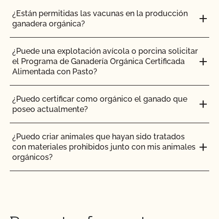
¿Cómo funcionan las inspecciones orgánicas?
¿Están permitidas las vacunas en la producción
ganadera orgánica?
¿Cómo se comparan PrimusGFS y GLOBALG.A.P?
¿Puede una explotación avícola o porcina solicitar
el Programa de Ganadería Orgánica Certificada
¿Cómo se comparan la normativa orgánica NOP
Alimentada con Pasto?
de la UDSA y la normativa OCal?
¿Puedo certificar como orgánico el ganado que
¿Cuánto tarda el CCOF en actualizar mi Plan de
poseo actualmente?
Sistema Orgánico (PSO)?
¿Puedo criar animales que hayan sido tratados
¿Cuánto tiempo se tarda en obtener la
con materiales prohibidos junto con mis animales
certificación OCal con el CCOF?
orgánicos?
¿Cuánto se tarda en obtener el certificado de
¿Puedo poner el logotipo de alimentado con
seguridad alimentaria? ¿Cuánto cuesta?
pasto en mis productos?
¿Cuánto tiempo se tarda en recibir los resultados