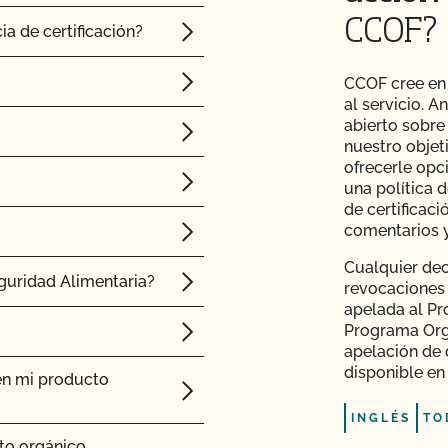
CCOF?
ia de certificación?
CCOF cree en 
al servicio. 
abierto sobre
nuestro objet
ofrecerle opc
una política 
de certificac
comentarios y
Cualquier dec
guridad Alimentaria?
revocaciones
apelada al Pr
Programa Orgá
apelación de 
disponible en
en mi producto
INGLÉS
TO
cto orgánico