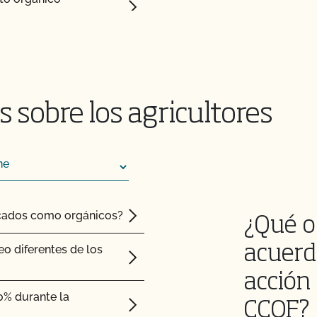
 y la producción
on la certificación y
 sobre los agricultores
ión de mi registro en
SOP)?
ficados como orgánicos?
¿Qué o
eo diferentes de los
acuerd
e?
acción 
0% durante la
CCOF?