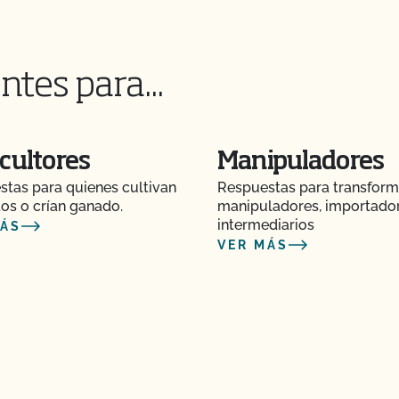
CCOF?
ntes para...
edo a la información
cultores
Manipuladores
 importación necesito?
tas para quienes cultivan
Respuestas para transform
ivar cannabis
os o crían ganado.
manipuladores, importado
tificada/fabricar
intermediarios
MÁS
lógicas certificadas.
VER MÁS
 OCal?
rla al CCOF?
ión a una nueva