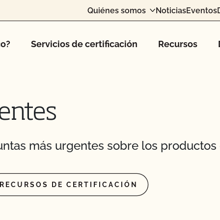
Quiénes somos
Noticias
Eventos
.P?
co?
Servicios de certificación
Recursos
P de la UDSA y la
de Sistema Orgánico
entes
ación OCal con el
seguridad alimentaria?
ntas más urgentes sobre los productos 
dos de la inspección?
RECURSOS DE CERTIFICACIÓN