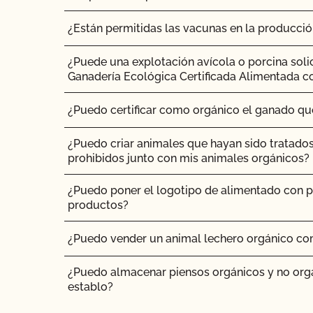
¿Cuándo debo actualizar mi Plan de Sistema 
¿Están permitidas las vacunas en la producci
¿Qué norma Primus GFS es la mejor para mi 
¿Puede una explotación avícola o porcina soli
Ganadería Ecológica Certificada Alimentada c
¿Quién puede solicitar la certificación OCal?
¿Puedo certificar como orgánico el ganado q
¿Quién debe inscribirse en el Programa Orgáni
California (SOP)?
¿Puedo criar animales que hayan sido tratado
prohibidos junto con mis animales orgánicos?
¿Por qué necesito una inspección orgánica?
¿Puedo poner el logotipo de alimentado con p
¿Por qué debería certificarme con el CCOF?
productos?
¿Puedo vender un animal lechero orgánico co
¿Puedo almacenar piensos orgánicos y no org
establo?