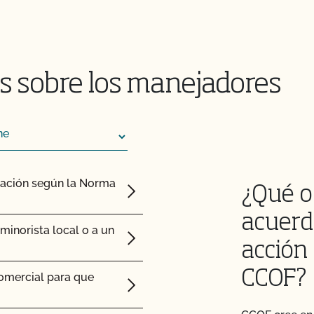
ertificadas por el
 ganado orgánico?
s sobre los manejadores
y mantener su condición
esar mis animales
cación según la Norma
¿Qué o
os animales?
acuerd
inorista local o a un
acción 
os postes de mi valla o
CCOF?
comercial para que