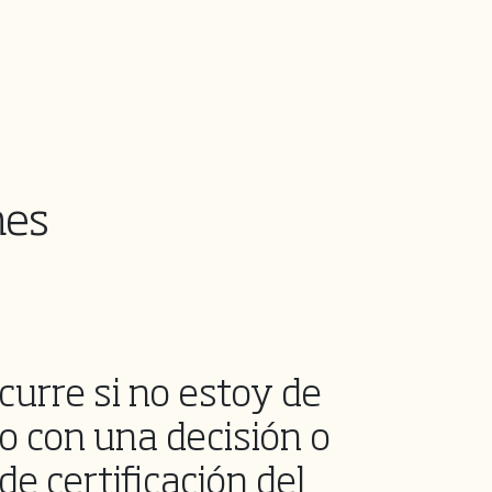
nes
curre si no estoy de
o con una decisión o
de certificación del