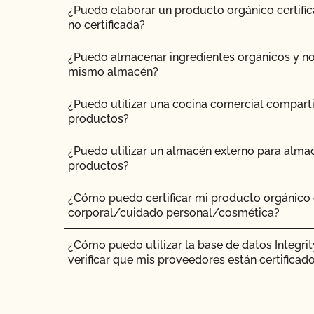
¿Puedo elaborar un producto orgánico certific
¿Pueden pastar animales no ecológicos en tier
no certificada?
¿Pueden los animales no orgánicos llegar a se
¿Puedo almacenar ingredientes orgánicos y no
mismo almacén?
¿Se puede dar pienso suplementario?
¿Puedo utilizar una cocina comercial compart
productos?
¿Es necesario que los complementos y aditivo
certificación orgánica?
¿Puedo utilizar un almacén externo para almac
productos?
¿Tienen que ser orgánicos mis trasplantes?
¿Cómo puedo certificar mi producto orgánico
¿Certifica el CCOF los productos de cáñamo?
corporal/cuidado personal/cosmética?
¿Ofrece el CCOF la Certificación de Transición?
¿Cómo puedo utilizar la base de datos Integri
verificar que mis proveedores están certificad
¿Cómo se certifican como orgánicos los siste
contenedor?
¿Cómo añado un nuevo producto a mi certific