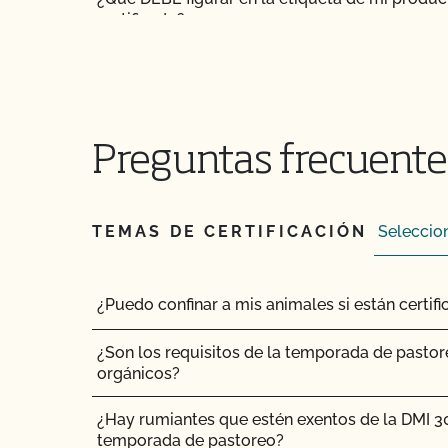
certificado?
¿Qué recursos existen en relación con los OMG
orgánica?
¿Qué recursos hay disponibles para ayudarme c
Preguntas frecuentes
el mantenimiento de registros?
¿Qué normas certifica el CCOF?
TEMAS DE CERTIFICACIÓN
¿Qué tipo de cambios requieren una actualizac
el Programa Ecológico Estatal de California (
¿Puedo confinar a mis animales si están certi
¿Qué ocurrirá en mi inspección orgánica?
¿Son los requisitos de la temporada de pastor
¿Qué/quién es la GFSI y por qué es important
orgánicos?
¿Qué/quién es PrimusGFS?
¿Hay rumiantes que estén exentos de la DMI 3
temporada de pastoreo?