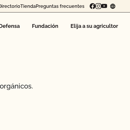
Directorio
Tienda
Preguntas frecuentes
chang
Defensa
Fundación
Elija a su agricultor
orgánicos.