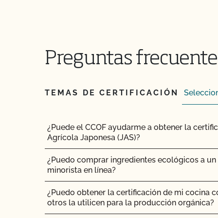
¿Puedo transferir paquetes entre operaciones c
CCOF?
¿Puedo utilizar un pienso no orgánico para el
Preguntas frecuente
¿Puedo utilizar antibióticos en mis animales 
orgánica?
TEMAS DE CERTIFICACIÓN
¿Puedo utilizar cualquier matadero para proc
orgánicos?
¿Puedo utilizar compost?
¿Puede el CCOF ayudarme a obtener la certifi
Agrícola Japonesa (JAS)?
¿Puedo utilizar antiparasitarios para tratar a l
¿Puedo comprar ingredientes ecológicos a un m
minorista en línea?
¿Puedo utilizar madera tratada para sustituir l
para reparar mi granero?
¿Puedo obtener la certificación de mi cocina 
otros la utilicen para la producción orgánica?
¿Puedo utilizar semillas tratadas?