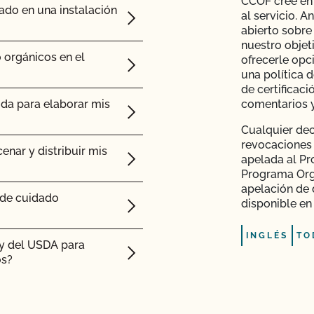
CCOF cree en 
ado en una instalación
al servicio. 
ras orgánicas?
abierto sobre
nuestro objet
r orgánicos?
 orgánicos en el
ofrecerle opc
una política 
de certificac
ida para elaborar mis
comentarios y
s para piensos tengan
Cualquier dec
revocaciones
enar y distribuir mis
apelada al Pr
Programa Orgá
apelación de 
 de cuidado
disponible en
INGLÉS
TO
ty del USDA para
os?
mas hidropónicos y en
ado orgánico?