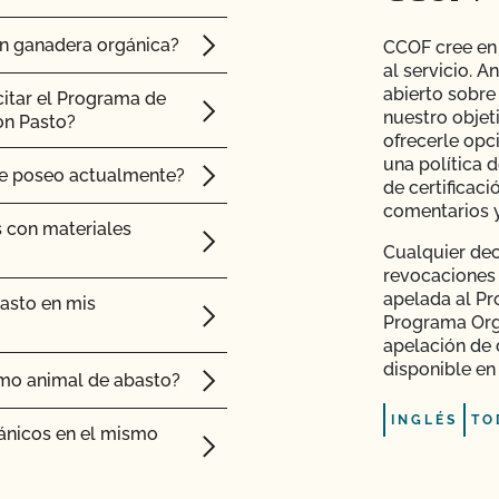
Orgánico (PSO)?
ón ganadera orgánica?
CCOF cree en 
al servicio. 
empresa?
abierto sobre
citar el Programa de
nuestro objet
on Pasto?
ofrecerle opc
una política 
ue poseo actualmente?
co del Estado de
de certificac
comentarios y
s con materiales
Cualquier dec
revocaciones
apelada al Pr
asto en mis
Programa Orgá
apelación de 
disponible en
mo animal de abasto?
INGLÉS
TO
ánicos en el mismo