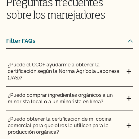
Preguntas frecuentes
¿Puedo vender un animal lechero orgánico como
animal de abasto?
sobre los manejadores
Si va a fabricar nuevos productos, complete también
¿Puedo almacenar piensos orgánicos y no
lo siguiente:
orgánicos en el mismo establo?
Filter FAQs
¿Puedo transferir paquetes entre operaciones
certificadas por el CCOF?
Aplicación del producto
¿Puede el CCOF ayudarme a obtener la
certificación según la Norma Agrícola Japonesa
¿Puedo utilizar un pienso no orgánico para el
(JAS)?
ganado orgánico?
H2.0 Productos orgánicos
¿Puedo comprar ingredientes orgánicos a un
¿Puedo utilizar antibióticos en mis animales y
minorista local o a un minorista en línea?
mantener su condición orgánica?
H2.0A Proveedores de ingredientes
¿Puedo obtener la certificación de mi cocina
¿Puedo utilizar cualquier matadero para procesar
comercial para que otros la utilicen para la
mis animales orgánicos?
producción orgánica?