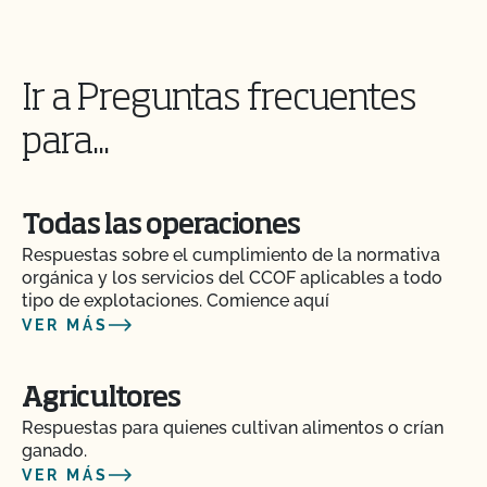
¿Cómo puedo ver la información de contacto de
mi operación y ver mis contactos autorizados?
Ir a Preguntas frecuentes
¿Cómo funcionan las inspecciones orgánicas?
para...
¿Cómo se comparan PrimusGFS y GLOBALG.A.P?
Todas las operaciones
¿Cómo se comparan la normativa orgánica NOP
de la UDSA y la normativa OCal?
Respuestas sobre el cumplimiento de la normativa
orgánica y los servicios del CCOF aplicables a todo
tipo de explotaciones. Comience aquí
¿Cuánto tarda el CCOF en actualizar mi Plan de
VER MÁS
Sistema Orgánico (PSO)?
¿Cuánto tiempo se tarda en obtener la
Agricultores
certificación OCal con el CCOF?
Respuestas para quienes cultivan alimentos o crían
ganado.
¿Cuánto se tarda en obtener el certificado de
VER MÁS