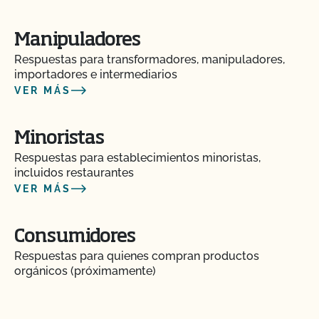
seguridad alimentaria? ¿Cuánto cuesta?
Manipuladores
¿Cuánto tiempo se tarda en recibir los resultados
Respuestas para transformadores, manipuladores,
de la inspección?
importadores e intermediarios
VER MÁS
¿Cuánto tarda la certificación orgánica?
Minoristas
¿Cuánto cuesta la certificación orgánica con
CCOF?
Respuestas para establecimientos minoristas,
incluidos restaurantes
VER MÁS
¿Cómo debo prepararme para la inspección?
Consumidores
Soy contacto de varias operaciones. Cómo accedo
a la información de cada operación?
Respuestas para quienes compran productos
orgánicos (próximamente)
Soy exportador, ¿cuántos certificados NOP de
importación necesito?