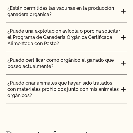
o dirección
¿Están permitidas las vacunas en la producción
ganadera orgánica?
Solicitud de manipulador - Materiales no
¿Puede una explotación avícola o porcina solicitar
agrícolas
el Programa de Ganadería Orgánica Certificada
Alimentada con Pasto?
¿Puedo certificar como orgánico el ganado que
H2.3 Instalación orgánica
poseo actualmente?
¿Puedo criar animales que hayan sido tratados
con materiales prohibidos junto con mis animales
H4.0 Prácticas orgánicas
orgánicos?
¿Puedo poner el logotipo de alimentado con
pasto en mis productos?
H5.0 Mantenimiento de registros