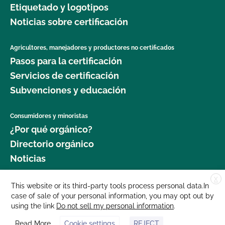
Etiquetado y logotipos
jardinería orgánica?
Noticias sobre certificación
¿Dónde puedo obtener más información sobre la
seguridad alimentaria como agricultor orgánico?
Agricultores, manejadores y productores no certificados
Pasos para la certificación
¿Dónde puedo obtener más información sobre la
Servicios de certificación
gestión del ganado orgánico?
Subvenciones y educación
¿Dónde puedo encontrar semillas y plantas
Consumidores y minoristas
orgánicas?
¿Por qué orgánico?
Directorio orgánico
¿Qué cultivos requieren un intervalo de 120 días
Noticias
antes de la cosecha cuando se aplica estiércol?
X
Donar
This website or its third-party tools process personal data.In
¿Qué norma GLOBALG.A.P. es mejor para mi
case of sale of your personal information, you may opt out by
Carreras profesionales
empresa?
using the link
Do not sell my personal information
.
Sala de prensa
Read More
Cookie settings
REJECT