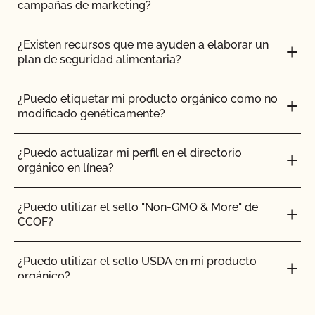
campañas de marketing?
¿Cuáles son las necesidades de tierra para los
cultivos silvestres?
¿Existen recursos que me ayuden a elaborar un
plan de seguridad alimentaria?
¿Cuáles son los requisitos para el uso de
estiércol?
¿Puedo etiquetar mi producto orgánico como no
modificado genéticamente?
¿Cuáles son las normas específicas para los
rumiantes?
¿Puedo actualizar mi perfil en el directorio
orgánico en línea?
¿Qué topes se exigen para las parcelas orgánicas?
¿Puedo utilizar el sello "Non-GMO & More" de
CCOF?
¿Qué significa "certificado transitorio"?
¿Puedo utilizar el sello USDA en mi producto
¿Qué ocurre si me veo sometido a una situación
orgánico?
de emergencia de fumigación o tratamiento de
erradicación de plagas o enfermedades?