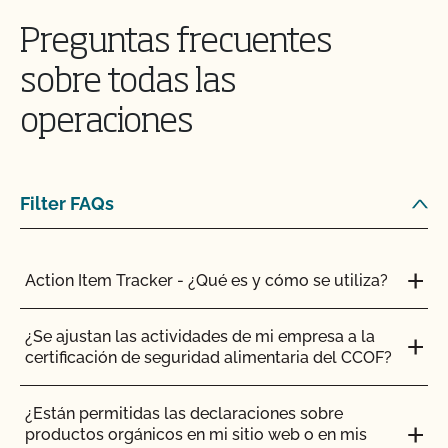
Preguntas frecuentes
Si me afilio al CCOF como productor transitorio
certificado, ¿obtengo los mismos beneficios que
sobre todas las
otros miembros del CCOF?
operaciones
Si busco la certificación orgánica, ¿todos los
animales de mi granja tienen que ser gestionados
orgánicamente?
Filter FAQs
¿Está permitido el sacrificio en la explotación?
Action Item Tracker - ¿Qué es y cómo se utiliza?
Mi explotación ya es orgánica y alimentada con
pasto. ¿Hay algún otro requisito que deba tener en
cuenta para solicitar el Programa de Ganadería
¿Se ajustan las actividades de mi empresa a la
Orgánica Certificada Alimentada con Pasto?
certificación de seguridad alimentaria del CCOF?
¿Qué ocurre con las semillas orgánicas, los
¿Están permitidas las declaraciones sobre
trasplantes y la disponibilidad comercial?
productos orgánicos en mi sitio web o en mis