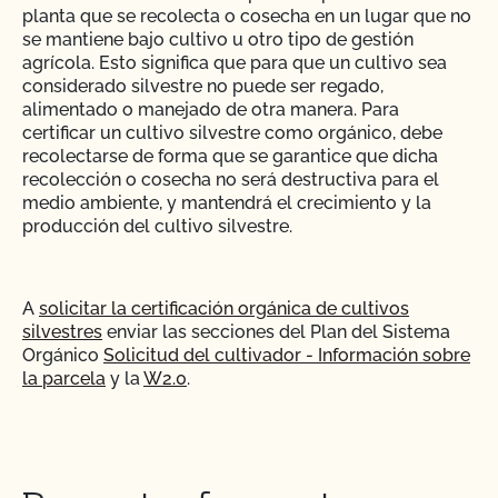
planta que se recolecta o cosecha en un lugar que no
se mantiene bajo cultivo u otro tipo de gestión
¿La certificación orgánica de CCOF garantiza el
agrícola. Esto significa que para que un cultivo sea
acceso al mercado internacional?
considerado silvestre no puede ser regado,
alimentado o manejado de otra manera. Para
¿Realiza el CCOF pruebas de residuos de
certificar un cultivo silvestre como orgánico, debe
plaguicidas y OMG?
recolectarse de forma que se garantice que dicha
recolección o cosecha no será destructiva para el
medio ambiente, y mantendrá el crecimiento y la
¿Realiza el CCOF inspecciones sin previo aviso?
producción del cultivo silvestre.
¿Ofrece el CCOF servicios en línea?
A
solicitar la certificación orgánica de cultivos
silvestres
enviar las secciones del Plan del Sistema
¿No OMG significa sin OMG?
Orgánico
Solicitud del cultivador - Información sobre
la parcela
y la
W2.0
.
¿El uso del sello "Organic is Non-GMO & More" de
CCOF cuesta más dinero?
INGLÉS
AGRICULTOR
SOLICITAR CERTIFICACIÓN
¿Cómo y con qué frecuencia actualizo mi Plan de
PARCELAS Y CULTIVOS