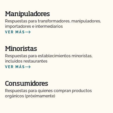
¿Cómo añado una nueva parcela a mi certificación
Manipuladores
CCOF?
Respuestas para transformadores, manipuladores,
importadores e intermediarios
¿Cómo me beneficia la Certificación de Seguridad
VER MÁS
Alimentaria de CCOF como agricultor orgánico?
Minoristas
¿Cómo se mantiene la salud del ganado orgánico?
Respuestas para establecimientos minoristas,
incluidos restaurantes
¿Cuántos días de pasto necesitan los rumiantes
VER MÁS
orgánicos?
Consumidores
Soy exportador, ¿cómo solicito un certificado NOP
de importación?
Respuestas para quienes compran productos
orgánicos (próximamente)
Si tengo la certificación CCOF Transitoria, ¿tendré
que someterme a una inspección?