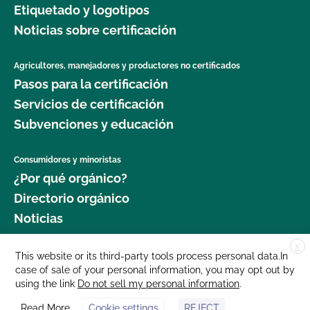
Etiquetado y logotipos
Seguridad Alimentaria?
Noticias sobre certificación
¿Cuál es el proceso de renovación?
Agricultores, manejadores y productores no certificados
Pasos para la certificación
¿Qué logotipos y declaraciones puedo poner en
mi producto certificado por OCal?
Servicios de certificación
Subvenciones y educación
¿Qué DEBE figurar en la etiqueta de mi producto
orgánico certificado?
Consumidores y minoristas
¿Por qué orgánico?
¿Qué recursos existen en relación con los OMG y
Directorio orgánico
la producción orgánica?
Noticias
¿Qué recursos hay disponibles para ayudarme con
X
Donar
This website or its third-party tools process personal data.In
la certificación y el mantenimiento de registros?
case of sale of your personal information, you may opt out by
Carreras profesionales
using the link
Do not sell my personal information
.
Sala de prensa
¿Qué normas certifica el CCOF?
Read More
Cookie settings
REJECT