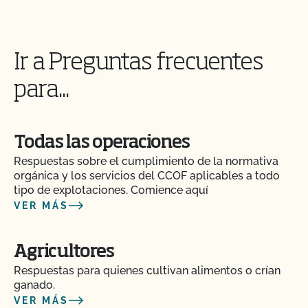
¿Tienen que ser orgánicos mis trasplantes?
Ir a Preguntas frecuentes
¿Certifica el CCOF los productos de cáñamo?
para...
¿Ofrece el CCOF la Certificación de Transición?
Todas las operaciones
¿Cómo se certifican como orgánicos los sistemas
hidropónicos y en contenedor?
Respuestas sobre el cumplimiento de la normativa
orgánica y los servicios del CCOF aplicables a todo
tipo de explotaciones. Comience aquí
¿Cómo puedo encontrar un matadero orgánico
VER MÁS
certificado?
¿Cómo pueden etiquetarse mis productos
Agricultores
transitorios certificados por el CCOF?
Respuestas para quienes cultivan alimentos o crían
ganado.
¿Cómo añado un cultivo a mi perfil de cliente?
VER MÁS