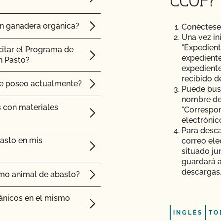
CCOF?
seguridad alimentaria?
ón ganadera orgánica?
Conéctes
Una vez in
dos de la inspección?
"Expedient
citar el Programa de
expediente
n Pasto?
expediente
recibido d
ue poseo actualmente?
Puede busc
CCOF?
nombre del
s con materiales
"Correspon
electrónic
Para desca
asto en mis
correo ele
edo a la información
situado ju
guardará 
descargas
mo animal de abasto?
 importación necesito?
ánicos en el mismo
ar cannabis certificado
bricar productos de
INGLÉS
TO
icadas. ¿Puedo