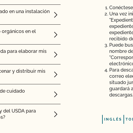
n de seguridad
Conéctes
ado en una instalación
as orgánicas?
Una vez in
"Expedient
cisión o acción de
expediente
r orgánicos?
 orgánicos en el
expediente
recibido d
o el contrato de
Puede busc
ida para elaborar mis
nombre del
s para piensos tengan
"Correspon
ia de certificación?
electrónic
Para desca
enar y distribuir mis
correo ele
situado ju
guardará 
 de cuidado
descargas
ty del USDA para
os?
INGLÉS
TO
mas hidropónicos y en
ado orgánico?