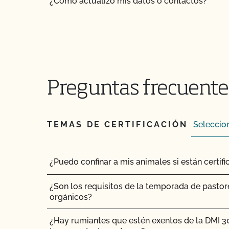
¿Cómo actualizo mis datos o contactos?
¿Cómo actualizo mi Plan de Sistema Orgánico
¿Cómo puedo ver la información de contacto d
mis contactos autorizados?
Preguntas frecuentes
¿Cómo funcionan las inspecciones orgánicas?
¿Cómo se comparan PrimusGFS y GLOBALG.A
TEMAS DE CERTIFICACIÓN
¿Cómo se comparan la normativa orgánica NO
normativa OCal?
¿Puedo confinar a mis animales si están certi
¿Cuánto tarda el CCOF en actualizar mi Plan 
(PSO)?
¿Son los requisitos de la temporada de pastor
orgánicos?
¿Cuánto tiempo se tarda en obtener la certific
CCOF?
¿Hay rumiantes que estén exentos de la DMI 3