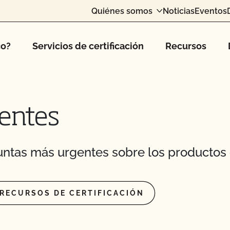
orgánico?
Quiénes somos
Noticias
Eventos
MyCCOF?
co?
Servicios de certificación
Recursos
l CCOF y pagar en
 transformación?
entes
 sobre cómo mantener
emas!
CCOF?
ntas más urgentes sobre los productos 
 acelerada?
RECURSOS DE CERTIFICACIÓN
el acceso al mercado