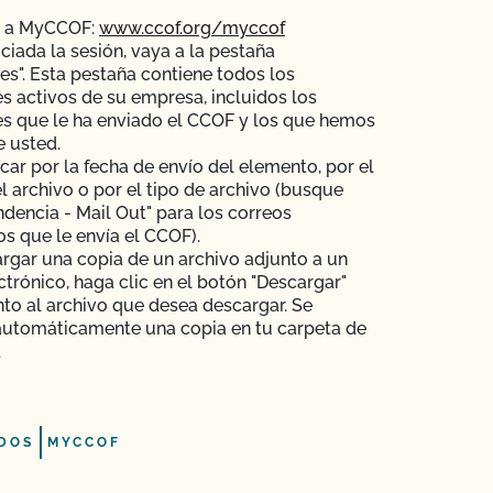
e a MyCCOF:
www.ccof.org/myccof
iciada la sesión, vaya a la pestaña
es". Esta pestaña contiene todos los
s activos de su empresa, incluidos los
s que le ha enviado el CCOF y los que hemos
e usted.
ar por la fecha de envío del elemento, por el
 archivo o por el tipo de archivo (busque
dencia - Mail Out" para los correos
os que le envía el CCOF).
rgar una copia de un archivo adjunto a un
ctrónico, haga clic en el botón "Descargar"
nto al archivo que desea descargar. Se
automáticamente una copia en tu carpeta de
.
DOS
MYCCOF