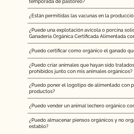
temporada de pastoreo?
¿Cuánto se tarda en obtener el certificado de 
¿Cuánto cuesta?
¿Están permitidas las vacunas en la producci
¿Cuánto tiempo se tarda en recibir los resulta
¿Puede una explotación avícola o porcina soli
Ganadería Orgánica Certificada Alimentada co
¿Cuánto tarda la certificación orgánica?
¿Puedo certificar como orgánico el ganado q
¿Cuánto cuesta la certificación orgánica con 
¿Puedo criar animales que hayan sido tratado
¿Cómo debo prepararme para la inspección?
prohibidos junto con mis animales orgánicos?
¿Puedo poner el logotipo de alimentado con p
Soy contacto de varias operaciones. Cómo acc
productos?
de cada operación?
¿Puedo vender un animal lechero orgánico co
Soy exportador, ¿cuántos certificados NOP de
¿Puedo almacenar piensos orgánicos y no org
Soy una empresa orgánica interesada en cultiv
establo?
por OCal en mi granja orgánica certificada/fa
cannabis en mis instalaciones orgánicas certif