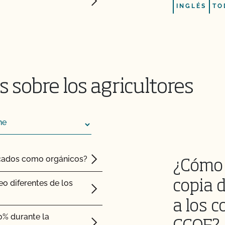
INGLÉS
TO
 (PSO)?
e mi operación y ver
 sobre los agricultores
.P?
P de la UDSA y la
ficados como orgánicos?
¿Cómo 
de Sistema Orgánico
eo diferentes de los
copia 
ación OCal con el
a los c
0% durante la