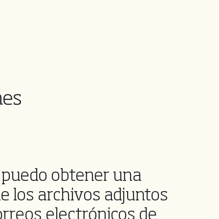
nes
puedo obtener una
de los archivos adjuntos
orreos electrónicos de