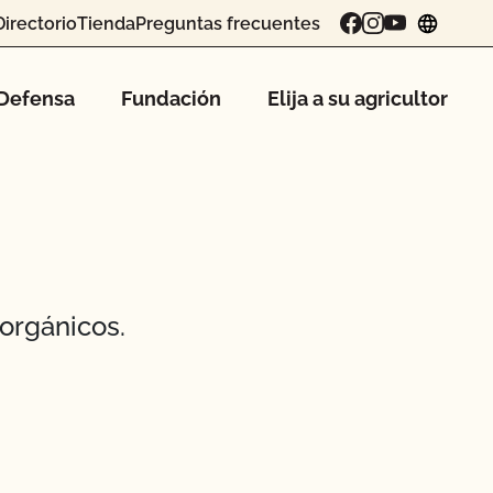
Directorio
Tienda
Preguntas frecuentes
chang
Defensa
Fundación
Elija a su agricultor
orgánicos.