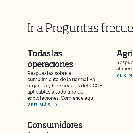
¿Realiza el CCOF pruebas de residuos de pla
¿Realiza el CCOF inspecciones sin previo avis
Ir a Preguntas frecue
¿Ofrece el CCOF servicios en línea?
¿No OMG significa sin OMG?
Todas las
Agri
¿El uso del sello "Organic is Non-GMO & Mor
Respues
operaciones
dinero?
aliment
Respuestas sobre el
VER 
cumplimiento de la normativa
¿Cómo y con qué frecuencia actualizo mi Plan 
orgánica y los servicios del CCOF
Seguridad Alimentaria con el CCOF?
aplicables a todo tipo de
explotaciones. Comience aquí
¿Cómo puedo comprobar el estado de mis Ac
VER MÁS
Actualizaciones OSP?
¿Cómo puedo controlar el coste de mi inspecc
Consumidores