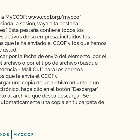
e a MyCCOF:
www.ccof.org/myccof
iciada la sesión, vaya a la pestaña
es". Esta pestaña contiene todos los
s activos de su empresa, incluidos los
s que le ha enviado el CCOF y los que hemos
e usted.
ar por la fecha de envío del elemento, por el
 archivo o por el tipo de archivo (busque
dencia - Mail Out" para los correos
os que le envía el CCOF).
rgar una copia de un archivo adjunto a un
ctrónico, haga clic en el botón "Descargar"
nto al archivo que desea descargar. Se
automáticamente una copia en tu carpeta de
.
DOS
MYCCOF