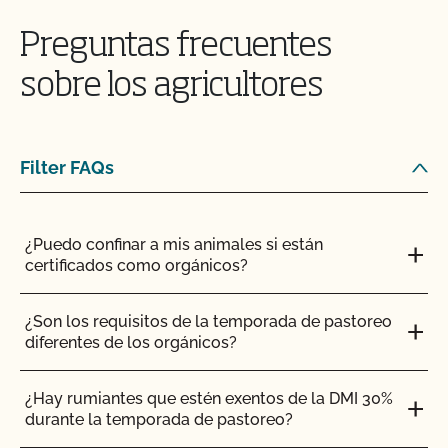
¿Puedo ver mis aportaciones/materiales en
MyCCOF?
Preguntas frecuentes
¿Puedo consultar mis saldos pendientes con el
sobre los agricultores
CCOF y pagar en línea?
¿Pueden certificar mis insumos agrícolas o de
Filter FAQs
transformación?
¡CCOF proporciona formación individualizada
¿Puedo confinar a mis animales si están
sobre cómo mantener su Plan de Sistema
certificados como orgánicos?
Orgánico en nuestros sistemas!
¿Son los requisitos de la temporada de pastoreo
¿Tengo que comunicar todos mis insumos al
diferentes de los orgánicos?
CCOF?
¿Hay rumiantes que estén exentos de la DMI 30%
¿Ofrece el CCOF un programa de certificación
durante la temporada de pastoreo?
acelerada?