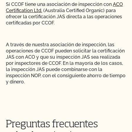
Sí CCOF tiene una asociación de inspección con
ACO
¿Puedo utilizar compost?
¿Cómo abordar las quejas y problemas orgánicos
Certification Ltd.
(Australia Certified Organic) para
en el mercado?
ofrecer la certificación JAS directa a las operaciones
¿Puedo utilizar antiparasitarios para tratar a los
certificadas por CCOF.
animales?
¿Cómo controlo los costes de certificación?
A través de nuestra asociación de inspección, las
¿Puedo utilizar madera tratada para sustituir los
¿Cómo puedo encontrar un asesor orgánico?
operaciones de CCOF pueden solicitar la certificación
postes de mi valla o para reparar mi granero?
JAS con ACO y que su inspección JAS sea realizada
¿Cómo puedo obtener una copia de los archivos
por inspectores de CCOF. En la mayoría de los casos,
¿Puedo utilizar semillas tratadas?
adjuntos a los correos electrónicos de CCOF?
la inspección JAS puede combinarse con la
inspección NOP, con el consiguiente ahorro de tiempo
y dinero.
¿Pueden pastar animales no ecológicos en tierras
¿Cómo puedo obtener una copia de mi informe de
orgánicas?
inspección?
¿Quién debería plantearse la certificación directa
¿Pueden los animales no orgánicos llegar a ser
¿Cómo puedo obtener información de contacto
JAS?
orgánicos?
para mi próxima inspección?
Preguntas frecuentes
¿Se puede dar pienso suplementario?
¿Cómo puedo obtener copias de mis certificados?
Las operaciones ubicadas en Estados Unidos que no