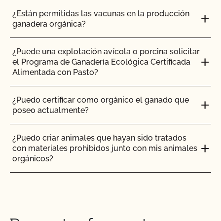
¿Están permitidas las vacunas en la producción
¿La certificación orgánica de CCOF garantiza el
ganadera orgánica?
acceso al mercado internacional?
¿Puede una explotación avícola o porcina solicitar
¿Realiza el CCOF pruebas de residuos de
el Programa de Ganadería Ecológica Certificada
plaguicidas y OMG?
Alimentada con Pasto?
¿Realiza el CCOF inspecciones sin previo aviso?
¿Puedo certificar como orgánico el ganado que
poseo actualmente?
¿Ofrece el CCOF servicios en línea?
¿Puedo criar animales que hayan sido tratados
con materiales prohibidos junto con mis animales
¿No OMG significa sin OMG?
orgánicos?
¿El uso del sello "Organic is Non-GMO & More" de
¿Puedo poner el logotipo de alimentado con
CCOF cuesta más dinero?
pasto en mis productos?
¿Cómo y con qué frecuencia actualizo mi Plan de