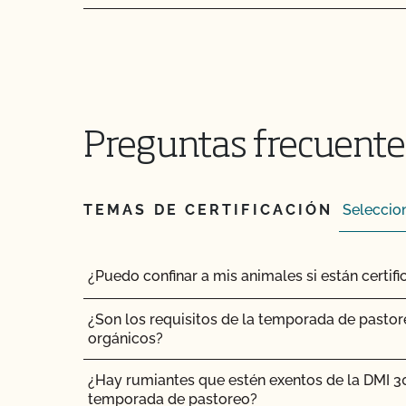
¿Pueden certificar mis insumos agrícolas o de
¡CCOF proporciona formación individualizada
su Plan de Sistema Orgánico en nuestros sist
Preguntas frecuentes
¿Tengo que comunicar todos mis insumos al 
¿Ofrece el CCOF un programa de certificación
TEMAS DE CERTIFICACIÓN
¿La certificación orgánica de CCOF garantiza 
internacional?
¿Puedo confinar a mis animales si están certi
¿Realiza el CCOF pruebas de residuos de pla
¿Son los requisitos de la temporada de pastor
¿Realiza el CCOF inspecciones sin previo avis
orgánicos?
¿Ofrece el CCOF servicios en línea?
¿Hay rumiantes que estén exentos de la DMI 3
temporada de pastoreo?