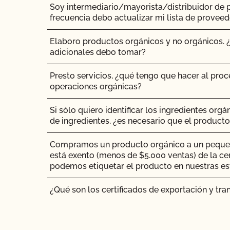
Soy intermediario/mayorista/distribuidor de 
¿Pueden pastar animales no orgánicos en tierr
frecuencia debo actualizar mi lista de provee
¿Cómo interpreto el resultado de la revisión po
inspección?
¿Pueden los animales no orgánicos llegar a se
Elaboro productos orgánicos y no orgánicos.
adicionales debo tomar?
¿Cómo puedo saber si el certificado orgánico
proveedor es válido?
¿Se puede dar pienso suplementario?
Presto servicios, ¿qué tengo que hacer al proc
operaciones orgánicas?
¿Cómo me conecto a MyCCOF? ¿Cómo puedo o
¿Es necesario que los complementos y aditivo
problemas de inicio de sesión?
certificación orgánica?
Si sólo quiero identificar los ingredientes org
de ingredientes, ¿es necesario que el producto
¿Cómo envío una solicitud para actualizar mi per
¿Tienen que ser orgánicos mis trasplantes?
añadir producto, actualizaciones de OSP, etc.)?
Compramos un producto orgánico a un pequeñ
¿Certifica el CCOF los productos de cáñamo?
está exento (menos de $5.000 ventas) de la ce
¿Cómo actualizo mis datos o contactos?
podemos etiquetar el producto en nuestras es
¿Ofrece el CCOF la Certificación de Transición?
¿Cómo actualizo mi Plan de Sistema Orgánico
¿Qué son los certificados de exportación y t
solicito uno?
¿Cómo se certifican como orgánicos los siste
¿Cómo puedo ver la información de contacto d
contenedor?
mis contactos autorizados?
¿Qué limpiadores o desinfectantes puedo utili