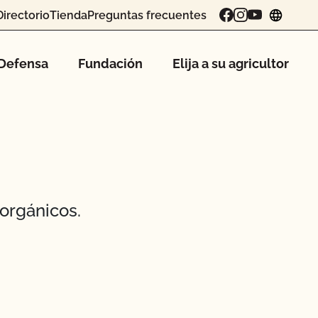
Directorio
Tienda
Preguntas frecuentes
chang
Defensa
Fundación
Elija a su agricultor
orgánicos.