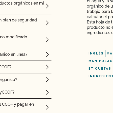
El agua y la s
oductos orgánicos en mi
orgánico de u
trabajo para 
calcular el p
n plan de seguridad
Esta hoja de 
producto no 
ingredientes 
 no modificado
INGLÉS
MA
ánico en línea?
MANIPULAC
 CCOF?
ETIQUETAS
INGREDIEN
orgánico?
MyCCOF?
l CCOF y pagar en