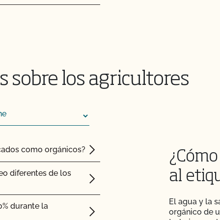
 transformación?
 sobre cómo mantener
emas!
 sobre los agricultores
CCOF?
 acelerada?
el acceso al mercado
ficados como orgánicos?
¿Cómo 
guicidas y OMG?
eo diferentes de los
al eti
o?
El agua y la s
0% durante la
orgánico de u