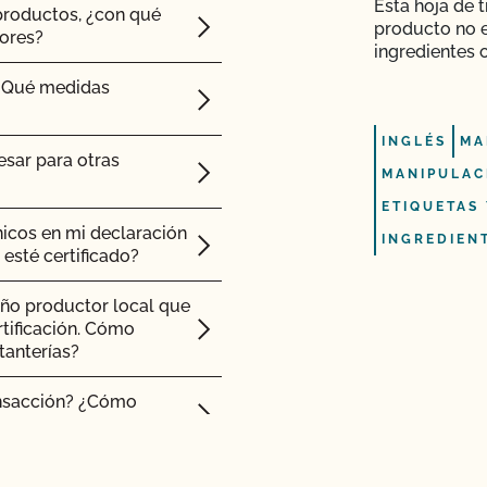
Esta hoja de 
productos, ¿con qué
producto no 
as orgánicas?
dores?
sterior a la
ingredientes 
r orgánicos?
 ¿Qué medidas
 que me ha enviado mi
INGLÉS
MA
esar para otras
MANIPULAC
btener ayuda con los
s para piensos tengan
ETIQUETAS
ánicos en mi declaración
INGREDIEN
 esté certificado?
fil (añadir superficie,
o productor local que
rtificación. Cómo
tanterías?
 (PSO)?
ransacción? ¿Cómo
mas hidropónicos y en
e mi operación y ver
zar?