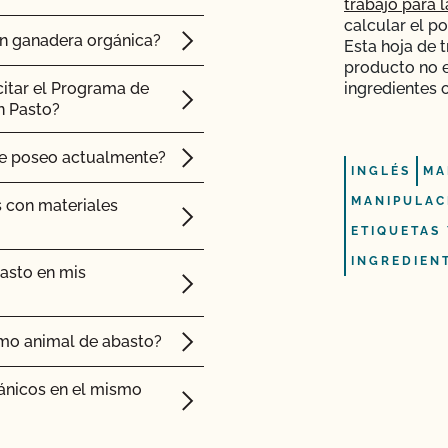
trabajo para 
cación según la Norma
calcular el p
ón ganadera orgánica?
Esta hoja de 
producto no 
e" de CCOF cuesta más
norista local o a un
citar el Programa de
ingredientes 
n Pasto?
de Certificación de
comercial para que
ue poseo actualmente?
INGLÉS
MA
ciones y
MANIPULAC
s con materiales
ado en una instalación
ETIQUETAS
INGREDIEN
ión orgánica?
asto en mis
 orgánicos en el
e seguridad
mo animal de abasto?
ida para elaborar mis
os certificados?
ánicos en el mismo
enar y distribuir mis
spección relativa a la