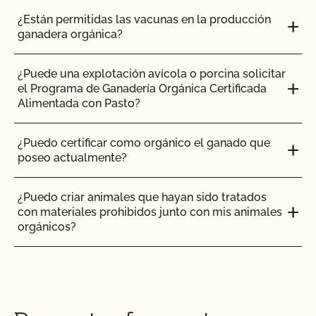
¿No OMG significa sin OMG?
¿Están permitidas las vacunas en la producción
ganadera orgánica?
¿El uso del sello "Organic is Non-GMO & More" de
CCOF cuesta más dinero?
¿Puede una explotación avícola o porcina solicitar
el Programa de Ganadería Orgánica Certificada
¿Cómo y con qué frecuencia actualizo mi Plan de
Alimentada con Pasto?
Certificación de Seguridad Alimentaria con el
CCOF?
¿Puedo certificar como orgánico el ganado que
poseo actualmente?
¿Cómo puedo comprobar el estado de mis
Acciones y Actualizaciones OSP?
¿Puedo criar animales que hayan sido tratados
con materiales prohibidos junto con mis animales
¿Cómo puedo controlar el coste de mi inspección
orgánicos?
orgánica?
¿Puedo poner el logotipo de alimentado con
¿Cómo puedo prepararme para mi auditoría de
pasto en mis productos?
seguridad alimentaria?