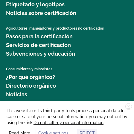
la producción orgánica?
Etiquetado y logotipos
jardinería orgánica?
Noticias sobre certificación
¿Qué recursos hay disponibles para ayudarme con
¿Dónde puedo obtener más información sobre la
la certificación y el mantenimiento de registros?
seguridad alimentaria como agricultor orgánico?
Agricultores, manejadores y productores no certificados
Pasos para la certificación
¿Qué normas certifica el CCOF?
¿Dónde puedo obtener más información sobre la
Servicios de certificación
gestión del ganado orgánico?
Subvenciones y educación
¿Qué tipo de cambios requieren una actualización
de mi registro en el Programa Orgánico Estatal de
¿Dónde puedo encontrar semillas y plantas
Consumidores y minoristas
California (SOP)?
orgánicas?
¿Por qué orgánico?
Directorio orgánico
¿Qué ocurrirá en mi inspección orgánica?
¿Qué cultivos requieren un intervalo de 120 días
Noticias
antes de la cosecha cuando se aplica estiércol?
¿Qué/quién es la GFSI y por qué es importante?
X
Donar
This website or its third-party tools process personal data.In
¿Qué norma GLOBALG.A.P. es mejor para mi
case of sale of your personal information, you may opt out by
Carreras profesionales
empresa?
using the link
¿Qué/quién es PrimusGFS?
Do not sell my personal information
.
Sala de prensa
Read More
Cookie settings
REJECT