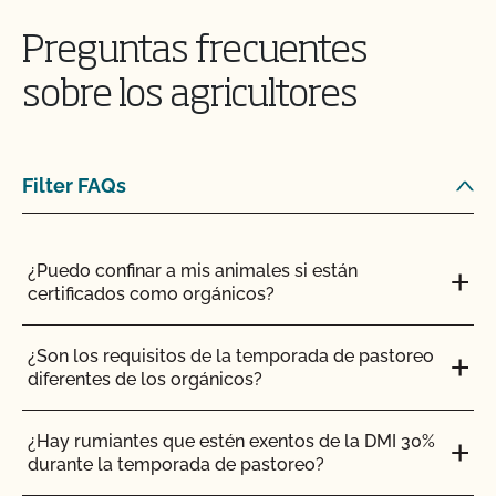
Preguntas frecuentes
¿Tengo que comunicar todos mis insumos al
CCOF?
sobre los agricultores
¿Ofrece el CCOF un programa de certificación
acelerada?
Filter FAQs
¿La certificación orgánica de CCOF garantiza el
acceso al mercado internacional?
¿Puedo confinar a mis animales si están
certificados como orgánicos?
¿Realiza el CCOF pruebas de residuos de
plaguicidas y OMG?
¿Son los requisitos de la temporada de pastoreo
diferentes de los orgánicos?
¿Realiza el CCOF inspecciones sin previo aviso?
¿Hay rumiantes que estén exentos de la DMI 30%
¿Ofrece el CCOF servicios en línea?
durante la temporada de pastoreo?