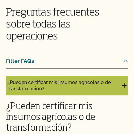
Preguntas frecuentes
¿Puedo utilizar el sello USDA en mi producto
orgánico?
sobre todas las
operaciones
¿Puedo ver mis aportaciones/materiales en
MyCCOF?
¿Puedo consultar mis saldos pendientes con el
Filter FAQs
CCOF y pagar en línea?
¿Pueden certificar mis insumos agrícolas o de
transformación?
¿Pueden certificar mis
insumos agrícolas o de
transformación?