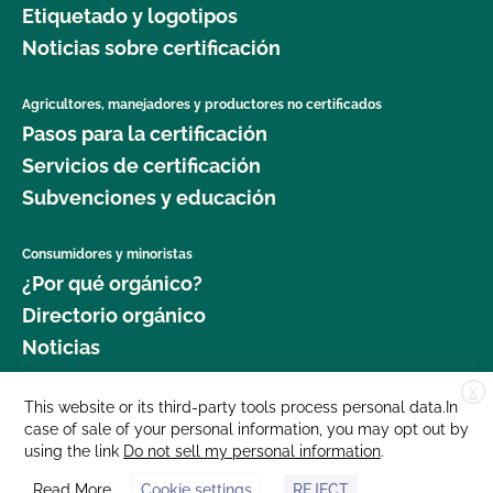
Etiquetado y logotipos
jardinería orgánica?
Noticias sobre certificación
¿Qué norma Primus GFS es la mejor para mi
empresa?
¿Dónde puedo obtener más información sobre la
seguridad alimentaria como agricultor orgánico?
Agricultores, manejadores y productores no certificados
Pasos para la certificación
¿Quién puede solicitar la certificación OCal?
¿Dónde puedo obtener más información sobre la
Servicios de certificación
gestión del ganado orgánico?
¿Quién debe inscribirse en el Programa Orgánico
Subvenciones y educación
del Estado de California (SOP)?
¿Dónde puedo encontrar semillas y plantas
Consumidores y minoristas
orgánicas?
¿Por qué necesito una inspección orgánica?
¿Por qué orgánico?
Directorio orgánico
¿Qué cultivos requieren un intervalo de 120 días
¿Por qué debería certificarme con el CCOF?
Noticias
antes de la cosecha cuando se aplica estiércol?
X
Donar
This website or its third-party tools process personal data.In
¿Qué norma GLOBALG.A.P. es mejor para mi
case of sale of your personal information, you may opt out by
Carreras profesionales
empresa?
using the link
Do not sell my personal information
.
Sala de prensa
Read More
Cookie settings
REJECT