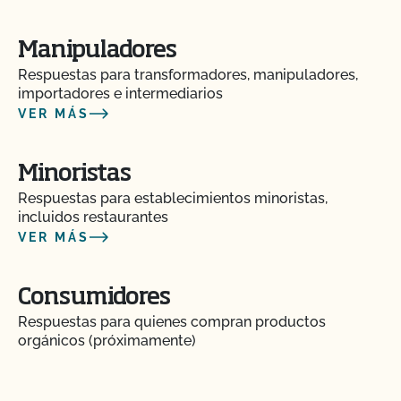
plaguicidas y OMG?
Manipuladores
¿Realiza el CCOF inspecciones sin previo aviso?
Respuestas para transformadores, manipuladores,
importadores e intermediarios
VER MÁS
¿Ofrece el CCOF servicios en línea?
¿No OMG significa sin OMG?
Minoristas
Respuestas para establecimientos minoristas,
¿El uso del sello "Organic is Non-GMO & More" de
incluidos restaurantes
CCOF cuesta más dinero?
VER MÁS
¿Cómo y con qué frecuencia actualizo mi Plan de
Consumidores
Certificación de Seguridad Alimentaria con el
Respuestas para quienes compran productos
CCOF?
orgánicos (próximamente)
¿Cómo puedo comprobar el estado de mis
Acciones y Actualizaciones OSP?