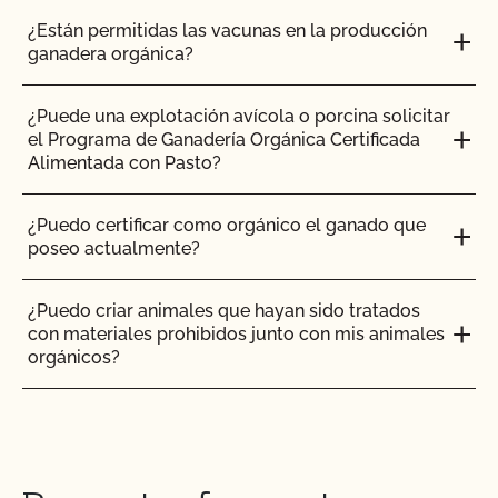
¿Están permitidas las vacunas en la producción
ganadera orgánica?
INGLÉS
TODOS
INSPECCIONES
¿Puede una explotación avícola o porcina solicitar
el Programa de Ganadería Orgánica Certificada
¿Cómo abordar las quejas y problemas orgánicos
Alimentada con Pasto?
en el mercado?
¿Puedo certificar como orgánico el ganado que
¿Cómo controlo los costes de certificación?
poseo actualmente?
¿Cómo puedo encontrar un asesor orgánico?
¿Puedo criar animales que hayan sido tratados
con materiales prohibidos junto con mis animales
¿Cómo puedo obtener una copia de los archivos
orgánicos?
adjuntos a los correos electrónicos de CCOF?
¿Puedo poner el logotipo de alimentado con
¿Cómo puedo obtener una copia de mi informe de
pasto en mis productos?
inspección?