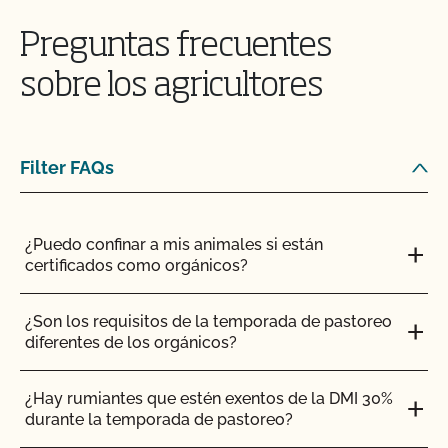
Preguntas frecuentes
sobre los agricultores
Los transformadores y manipuladores deben
estar preparados para rastrear los productos
finales a través de las fases de transformación
hasta los ingredientes iniciales.
Filter FAQs
¿Puedo confinar a mis animales si están
certificados como orgánicos?
El inspector debe comprender la pista de auditoría
antes de poder probarla. A menudo, los inspectores
hacen muchas preguntas para entender una pista de
¿Son los requisitos de la temporada de pastoreo
auditoría. Esté preparado para explicar cómo
diferentes de los orgánicos?
funciona su pista de auditoría. Prepare un diagrama
de flujo si su pista de auditoría es compleja. Enseñe al
inspector cómo funcionan sus registros; esto
¿Hay rumiantes que estén exentos de la DMI 30%
facilitará y agilizará su trabajo.
durante la temporada de pastoreo?