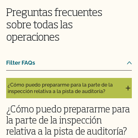
Preguntas frecuentes
¿Cómo puedo controlar el coste de mi inspección
orgánica?
sobre todas las
operaciones
¿Cómo puedo prepararme para mi auditoría de
seguridad alimentaria?
¿Cómo puedo etiquetar mis productos orgánicos
Filter FAQs
certificados?
¿Cómo puedo prepararme para la parte de la
inspección relativa a la pista de auditoría?
¿Cómo puedo prepararme para
la parte de la inspección
relativa a la pista de auditoría?