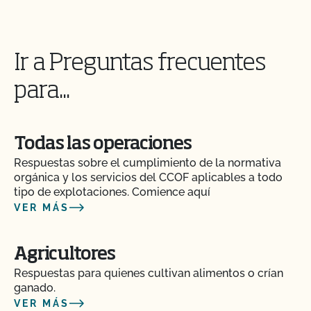
¿Pueden certificar mis insumos agrícolas o de
transformación?
Ir a Preguntas frecuentes
¡CCOF proporciona formación individualizada
para...
sobre cómo mantener su Plan de Sistema
Orgánico en nuestros sistemas!
Todas las operaciones
¿Tengo que comunicar todos mis insumos al
CCOF?
Respuestas sobre el cumplimiento de la normativa
orgánica y los servicios del CCOF aplicables a todo
tipo de explotaciones. Comience aquí
¿Ofrece el CCOF un programa de certificación
VER MÁS
acelerada?
Agricultores
¿La certificación orgánica de CCOF garantiza el
acceso al mercado internacional?
Respuestas para quienes cultivan alimentos o crían
ganado.
VER MÁS
¿Realiza el CCOF pruebas de residuos de