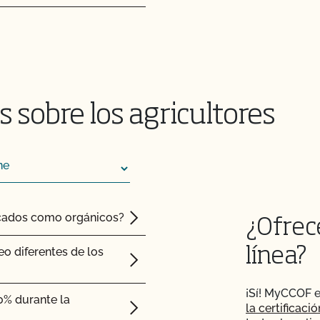
s adjuntos a los
 sobre los agricultores
 de inspección?
o para mi próxima
ficados como orgánicos?
¿Ofrec
dos?
eo diferentes de los
línea?
a?
¡Sí! MyCCOF e
sterior a la
0% durante la
la certificaci