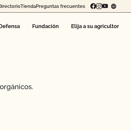
Directorio
Tienda
Preguntas frecuentes
chang
Defensa
Fundación
Elija a su agricultor
orgánicos.