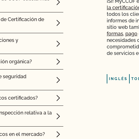
¡Sí! MyCCOF e
la certificaci
todos los clie
de Certificación de
informes de i
sitio web tam
formas
,
pago
ciones y
necesidades d
comprometido
de servicios e
ión orgánica?
e seguridad
INGLÉS
TO
os certificados?
spección relativa a la
cos en el mercado?