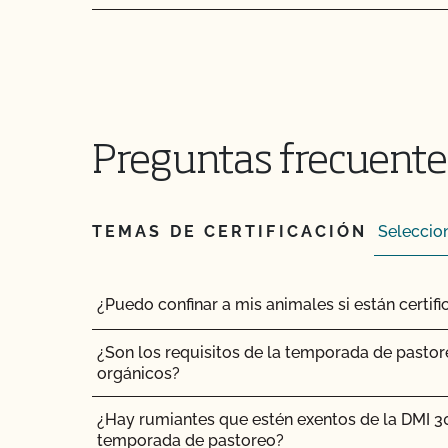
¿Cómo controlo los costes de certificación?
¿Cómo puedo encontrar un asesor orgánico?
¿Cómo puedo obtener una copia de los archivo
Preguntas frecuentes
correos electrónicos de CCOF?
¿Cómo puedo obtener una copia de mi informe
TEMAS DE CERTIFICACIÓN
¿Cómo puedo obtener información de contact
inspección?
¿Puedo confinar a mis animales si están certi
¿Cómo puedo obtener copias de mis certifica
¿Son los requisitos de la temporada de pastor
¿Cómo puedo obtener la certificación orgánic
orgánicos?
¿Cómo interpreto el resultado de la revisión po
¿Hay rumiantes que estén exentos de la DMI 3
inspección?
temporada de pastoreo?