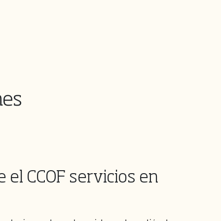
nes
e el CCOF servicios en