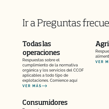
¿Existen recursos que me ayuden a elaborar u
alimentaria?
¿Puedo etiquetar mi producto orgánico como
Ir a Preguntas frecue
genéticamente?
¿Puedo actualizar mi perfil en el directorio org
Todas las
Agri
¿Puedo utilizar el sello "Non-GMO & More" de
Respues
operaciones
aliment
¿Puedo utilizar el sello USDA en mi producto 
Respuestas sobre el
VER 
cumplimiento de la normativa
orgánica y los servicios del CCOF
¿Puedo ver mis aportaciones/materiales en 
aplicables a todo tipo de
explotaciones. Comience aquí
¿Puedo consultar mis saldos pendientes con e
VER MÁS
línea?
¿Pueden certificar mis insumos agrícolas o de
Consumidores