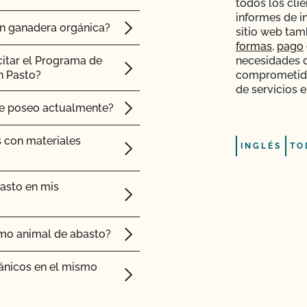
todos los clie
informes de i
 que me ha enviado mi
ón ganadera orgánica?
sitio web tam
formas
,
pago
citar el Programa de
necesidades d
btener ayuda con los
n Pasto?
comprometido
de servicios e
ue poseo actualmente?
fil (añadir superficie,
s con materiales
INGLÉS
TO
asto en mis
 (PSO)?
e mi operación y ver
mo animal de abasto?
ánicos en el mismo