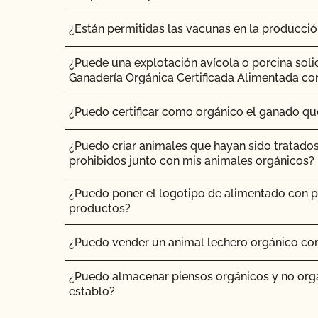
¿Cómo puedo saber si el certificado orgánico
¿Están permitidas las vacunas en la producci
proveedor es válido?
¿Puede una explotación avícola o porcina soli
¿Cómo me conecto a MyCCOF? ¿Cómo puedo o
Ganadería Orgánica Certificada Alimentada co
problemas de inicio de sesión?
¿Puedo certificar como orgánico el ganado q
¿Cómo envío una solicitud para actualizar mi per
añadir producto, actualizaciones de OSP, etc.)?
¿Puedo criar animales que hayan sido tratado
prohibidos junto con mis animales orgánicos?
¿Cómo actualizo mis datos o contactos?
¿Puedo poner el logotipo de alimentado con p
¿Cómo actualizo mi Plan de Sistema Orgánico
productos?
¿Cómo puedo ver la información de contacto d
¿Puedo vender un animal lechero orgánico co
mis contactos autorizados?
¿Puedo almacenar piensos orgánicos y no org
¿Cómo funcionan las inspecciones orgánicas?
establo?