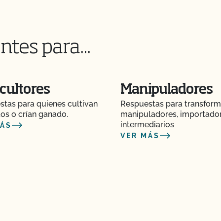
n plan de seguridad
 no modificado
ntes para...
ánico en línea?
cultores
Manipuladores
 CCOF?
tas para quienes cultivan
Respuestas para transform
os o crían ganado.
manipuladores, importado
orgánico?
intermediarios
MÁS
VER MÁS
MyCCOF?
l CCOF y pagar en
 transformación?