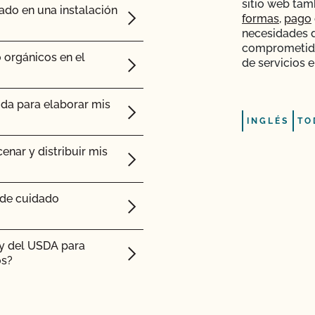
sitio web tam
ado en una instalación
formas
,
pago
as orgánicas?
necesidades d
comprometido
edo a la información
r orgánicos?
 orgánicos en el
de servicios e
 importación necesito?
ida para elaborar mis
INGLÉS
TO
s para piensos tengan
ar cannabis certificado
bricar productos de
enar y distribuir mis
icadas. ¿Puedo
 de cuidado
rla al CCOF?
ty del USDA para
ión a una nueva
os?
mas hidropónicos y en
laridad o el nombre de
ado orgánico?