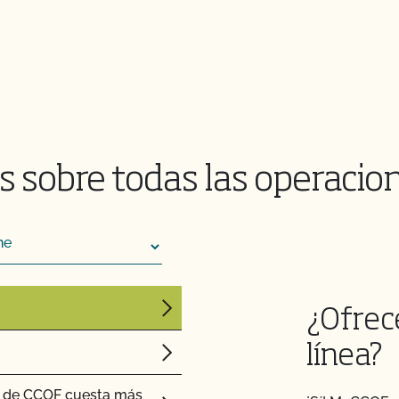
 sobre cómo mantener
emas!
CCOF?
 acelerada?
el acceso al mercado
 sobre todas las operacio
guicidas y OMG?
o?
¿Ofrec
línea?
e" de CCOF cuesta más