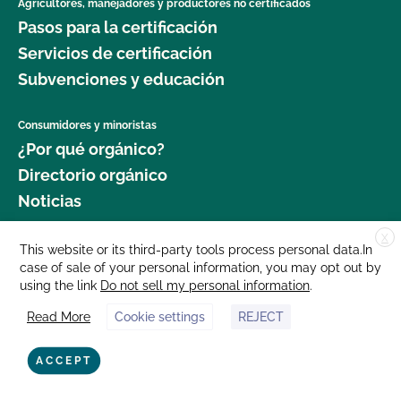
Agricultores, manejadores y productores no certificados
Pasos para la certificación
Servicios de certificación
Subvenciones y educación
Consumidores y minoristas
¿Por qué orgánico?
Directorio orgánico
Noticias
X
Donar
This website or its third-party tools process personal data.In
case of sale of your personal information, you may opt out by
Carreras profesionales
using the link
Do not sell my personal information
.
Sala de prensa
Read More
Cookie settings
REJECT
Contáctenos
877 Cedar Street, Suite 248, Santa Cruz, CA 95060 © 2025 CCOF.org
ACCEPT