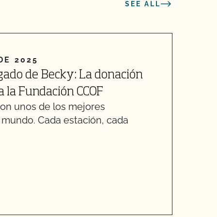
SEE ALL
DE 2025
2
gado de Becky: La donación
T
 a la Fundación CCOF
L
son unos de los mejores
U
l mundo. Cada estación, cada
e
d