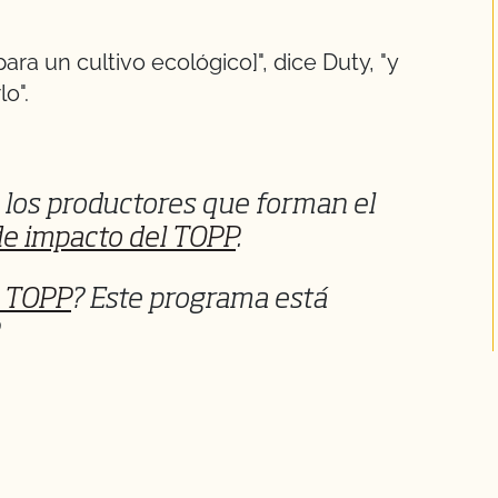
ra un cultivo ecológico]", dice Duty, "y
o".
los productores que forman el
e impacto del TOPP
.
a TOPP
? Este programa está
.