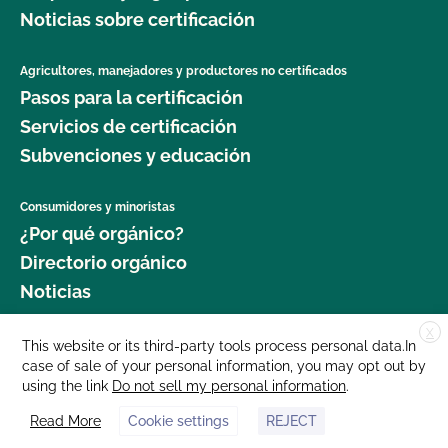
Noticias sobre certificación
Agricultores, manejadores y productores no certificados
Pasos para la certificación
Servicios de certificación
Subvenciones y educación
Consumidores y minoristas
¿Por qué orgánico?
Directorio orgánico
Noticias
X
Donar
This website or its third-party tools process personal data.In
case of sale of your personal information, you may opt out by
Carreras profesionales
using the link
Do not sell my personal information
.
Sala de prensa
Read More
Cookie settings
REJECT
Contáctenos