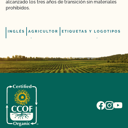
alcanzado los tres años de transición sin materiales
prohibidos.
INGLÉS
AGRICULTOR
ETIQUETAS Y LOGOTIPOS
TRANSICIÓN A LA AGRICULTURA ORGÁNICA
¿Qué logotipos y declaraciones puedo poner en
mi producto certificado por OCal?
¿Qué DEBE figurar en la etiqueta de mi producto
orgánico certificado?
¿Qué ingredientes no orgánicos puedo utilizar en
mi producto etiquetado como "Elaborado con
productos orgánicos (ingredientes específicos)"?