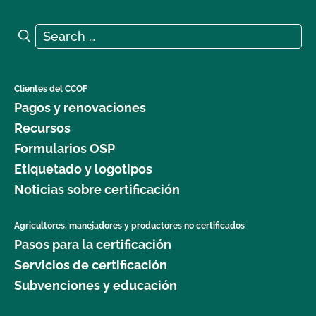
¿Qué ingredientes/materiales no orgánicos puedo
utilizar en mi producto procesado orgánico?
Search for:
Search
Clientes del CCOF
Pagos y renovaciones
Recursos
Formularios OSP
Etiquetado y logotipos
Noticias sobre certificación
Agricultores, manejadores y productores no certificados
Pasos para la certificación
Servicios de certificación
Subvenciones y educación