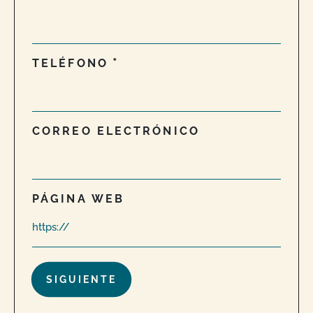
TELÉFONO
CORREO ELECTRÓNICO
PÁGINA WEB
¿Están permitidas las declaraciones sobre
productos orgánicos en mi sitio web o en mis
campañas de marketing?