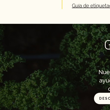
Guía de etiquet
G
Nues
ayu
DES