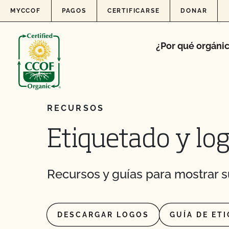
Skip to content
MYCCOF
PAGOS
CERTIFICARSE
DONAR
¿Por qué orgáni
RECURSOS
Etiquetado y lo
Recursos y guías para mostrar 
DESCARGAR LOGOS
GUÍA DE ET