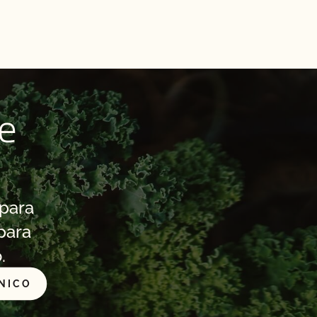
re
 para
para
.
NICO