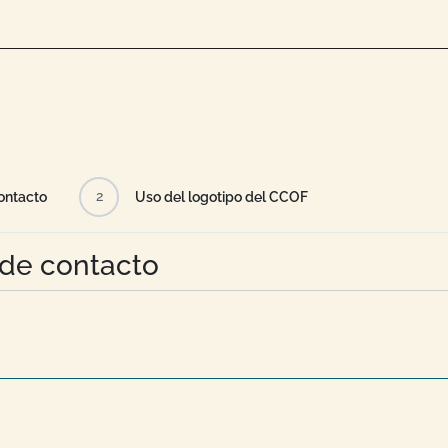
2
ontacto
Uso del logotipo del CCOF
 de contacto
S