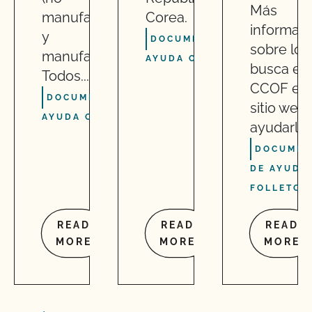
Más
manufacturados
Corea.
informac
y
DOCUMENTOS DE
sobre lo 
manufacturados).
AYUDA O FOLLETO
busca el
Todos...
CCOF en
DOCUMENTOS DE
sitio web
AYUDA O FOLLETO
ayudarle..
DOCUMEN
DE AYUDA
FOLLETO
READ
READ
READ
MORE
MORE
MORE