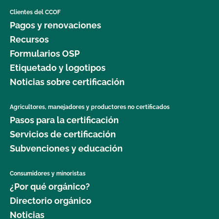
necesario que el producto esté certificado?
Clientes del CCOF
Pagos y renovaciones
Compramos un producto orgánico a un pequeño
Recursos
productor local que está exento (menos de $5.000
Formularios OSP
ventas) de la certificación. Cómo podemos
etiquetar el producto en nuestras estanterías?
Etiquetado y logotipos
Noticias sobre certificación
¿Qué significa "certificado transitorio"?
Agricultores, manejadores y productores no certificados
Pasos para la certificación
¿Qué logotipos y declaraciones puedo poner en
mi producto certificado por OCal?
Servicios de certificación
Subvenciones y educación
¿Qué DEBE figurar en la etiqueta de mi producto
orgánico certificado?
Consumidores y minoristas
¿Por qué orgánico?
¿Qué ingredientes no orgánicos puedo utilizar en
Directorio orgánico
mi producto etiquetado como "Elaborado con
Noticias
productos orgánicos (ingredientes específicos)"?