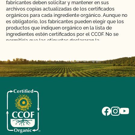
fabricantes deben solicitar y mantener en sus
archivos copias actualizadas de los certificados
orgánicos para cada ingrediente orgánico. Aunque no
es obligatorio, los fabricantes pueden elegir que los
productos que indiquen orgánico en la lista de
ingredientes estén certificados por el CCOF. No se
permitiría que las etiquetas declararan la
certificación; sin embargo, los fabricantes dispondrían
de un certificado para verificar ante los compradores
que las declaraciones de la etiqueta son realmente
verdaderas y exactas.
INGLÉS
MANEJADOR
ETIQUETAS Y LOGOTIPOS
Compramos un producto orgánico a un pequeño
productor local que está exento (menos de $5.000
ventas) de la certificación. Cómo podemos
etiquetar el producto en nuestras estanterías?