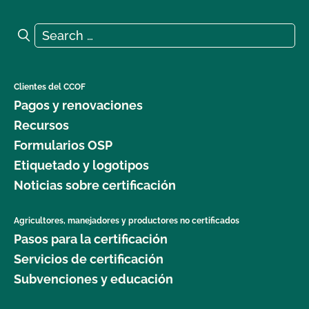
¿Qué significa "certificado transitorio"?
Search for:
Search
¿Qué logotipos y declaraciones puedo poner en
mi producto certificado por OCal?
Clientes del CCOF
¿Qué DEBE figurar en la etiqueta de mi producto
Pagos y renovaciones
orgánico certificado?
Recursos
Formularios OSP
¿Qué ingredientes no orgánicos puedo utilizar en
Etiquetado y logotipos
mi producto etiquetado como "Elaborado con
productos orgánicos (ingredientes específicos)"?
Noticias sobre certificación
¿Qué ingredientes/materiales no orgánicos puedo
Agricultores, manejadores y productores no certificados
utilizar en mi producto procesado orgánico?
Pasos para la certificación
Servicios de certificación
Subvenciones y educación