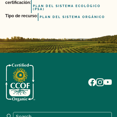
certificación:
PLAN DEL SISTEMA ECOLÓGICO
(PSA)
Tipo de recurso:
PLAN DEL SISTEMA ORGÁNICO
Search for:
Search