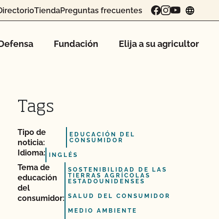
Directorio
Tienda
Preguntas frecuentes
chang
Defensa
Fundación
Elija a su agricultor
Tags
Tipo de
EDUCACIÓN DEL
CONSUMIDOR
noticia:
Idioma:
INGLÉS
Tema de
SOSTENIBILIDAD DE LAS
TIERRAS AGRÍCOLAS
educación
ESTADOUNIDENSES
del
SALUD DEL CONSUMIDOR
consumidor:
MEDIO AMBIENTE