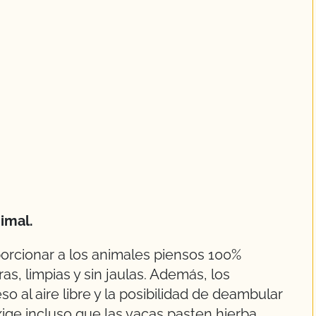
nimal.
rcionar a los animales piensos 100%
s, limpias y sin jaulas. Además, los
 al aire libre y la posibilidad de deambular
xige incluso que las vacas pasten hierba