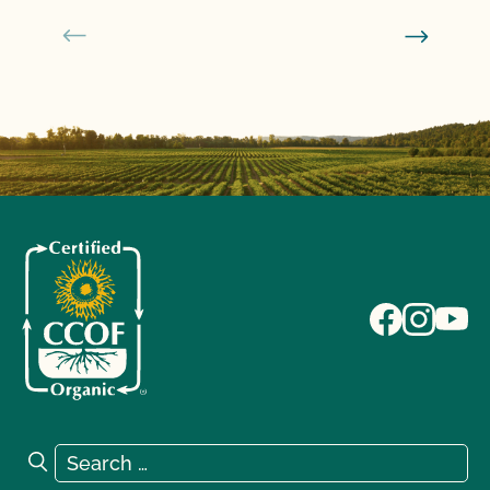
Search for:
Search