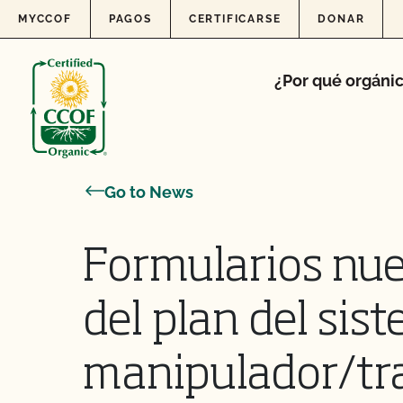
Skip to content
MYCCOF
PAGOS
CERTIFICARSE
DONAR
¿Por qué orgáni
Go to News
Formularios nue
del plan del sis
manipulador/tr