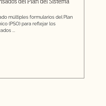
isados del Plan del Sistema
C
C
do múltiples formularios del Plan
co (PSO) para reflejar los
E
ados ...
R
v