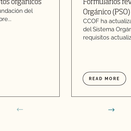
ctos orgánicos
Formularios rev
undación del
Orgánico (PSO)
re...
CCOF ha actualiza
del Sistema Orgáni
requisitos actualiz
READ MORE