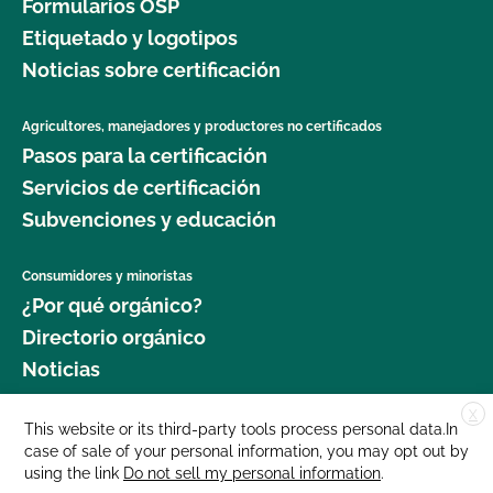
Formularios OSP
Etiquetado y logotipos
Noticias sobre certificación
Agricultores, manejadores y productores no certificados
Pasos para la certificación
Servicios de certificación
Subvenciones y educación
Consumidores y minoristas
¿Por qué orgánico?
Directorio orgánico
Noticias
X
Donar
This website or its third-party tools process personal data.In
case of sale of your personal information, you may opt out by
Carreras profesionales
using the link
Do not sell my personal information
.
Sala de prensa