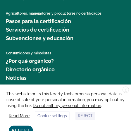
Agricultores, manejadores y productores no certificados
Pasos para la certificación
Servicios de certificación
Subvenciones y educación
Consumidores y minoristas
¿Por qué orgánico?
Directorio orgánico
Noticias
X
Donar
This website or its third-party tools process personal data.In
case of sale of your personal information, you may opt out by
Carreras profesionales
using the link
Do not sell my personal information
.
Sala de prensa
Read More
Cookie settings
REJECT
Contáctenos
877 Cedar Street, Suite 248, Santa Cruz, CA 95060 © 2025 CCOF.org
ACCEPT