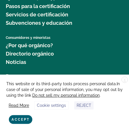
Pasos para la certificación
Servicios de certificación
Subvenciones y educación
Consumidores y minoristas
¿Por qué orgánico?
Directorio orgánico
Noticias
Donar
X
Carreras profesionales
This website or its third-party tools process personal data.In
case of sale of your personal information, you may opt out by
Sala de prensa
using the link
Do not sell my personal information
.
Contáctenos
Read More
Cookie settings
REJECT
877 Cedar Street, Suite 248, Santa Cruz, CA 95060 © 2025 CCOF.org
ACCEPT