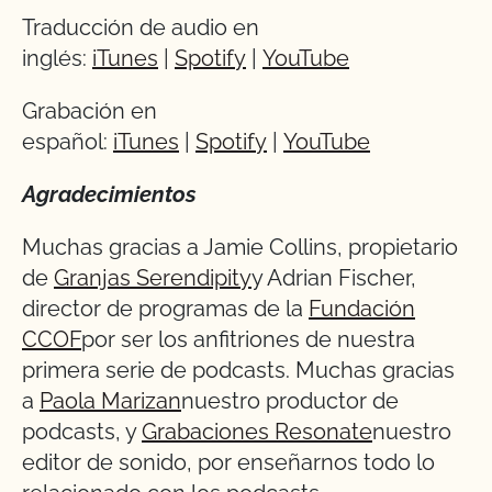
Traducción de audio en
inglés:
iTunes
|
Spotify
|
YouTube
Grabación en
español:
iTunes
|
Spotify
|
YouTube
Agradecimientos
Muchas gracias a Jamie Collins, propietario
de
Granjas Serendipity
y Adrian Fischer,
director de programas de la
Fundación
CCOF
por ser los anfitriones de nuestra
primera serie de podcasts. Muchas gracias
a
Paola Marizan
nuestro productor de
podcasts, y
Grabaciones Resonate
nuestro
editor de sonido, por enseñarnos todo lo