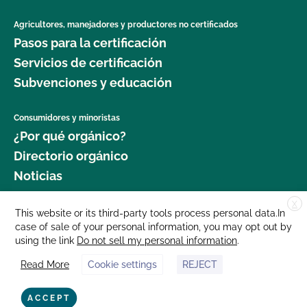
Agricultores, manejadores y productores no certificados
Pasos para la certificación
Servicios de certificación
Subvenciones y educación
Consumidores y minoristas
¿Por qué orgánico?
Directorio orgánico
Noticias
X
Donar
This website or its third-party tools process personal data.In
case of sale of your personal information, you may opt out by
Carreras profesionales
using the link
Do not sell my personal information
.
Sala de prensa
Read More
Cookie settings
REJECT
Contáctenos
877 Cedar Street, Suite 248, Santa Cruz, CA 95060 © 2025 CCOF.org
ACCEPT