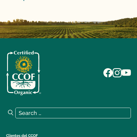
Search for:
Search
Clientes del CCOF