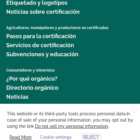
Etiquetado y logotipos
Noticias sobre certificación
Agricultores, manejadores y productores no certificados
Pasos para la certificación
Servicios de certificación
Subvenciones y educación
Consumidores y minoristas
¿Por qué orgánico?
Directorio orgánico
Noticias
X
Donar
This website or its third-party tools process personal data.In
case of sale of your personal information, you may opt out by
Carreras profesionales
using the link
Do not sell my personal information
.
Sala de prensa
Read More
Cookie settings
REJECT
Contáctenos