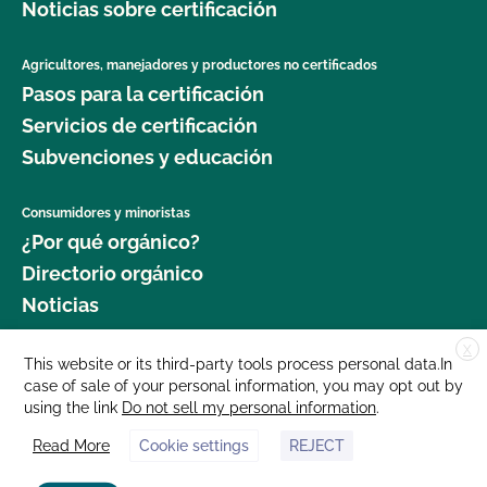
Noticias sobre certificación
Agricultores, manejadores y productores no certificados
Pasos para la certificación
Servicios de certificación
Subvenciones y educación
Consumidores y minoristas
¿Por qué orgánico?
Directorio orgánico
Noticias
X
Donar
This website or its third-party tools process personal data.In
case of sale of your personal information, you may opt out by
Carreras profesionales
using the link
Do not sell my personal information
.
Sala de prensa
Read More
Cookie settings
REJECT
Contáctenos