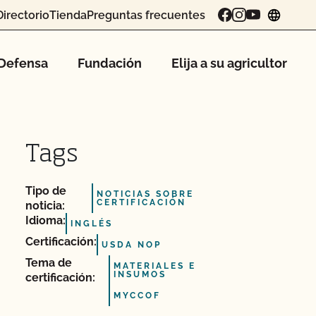
Directorio
Tienda
Preguntas frecuentes
chang
Defensa
Fundación
Elija a su agricultor
Tags
Tipo de
NOTICIAS SOBRE
CERTIFICACIÓN
noticia:
Idioma:
INGLÉS
Certificación:
USDA NOP
Tema de
MATERIALES E
INSUMOS
certificación:
MYCCOF