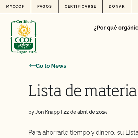
Skip to content
MYCCOF
PAGOS
CERTIFICARSE
DONAR
¿Por qué orgáni
Go to News
Lista de materia
by Jon Knapp
|
22 de abril de 2015
Para ahorrarle tiempo y dinero, su Li