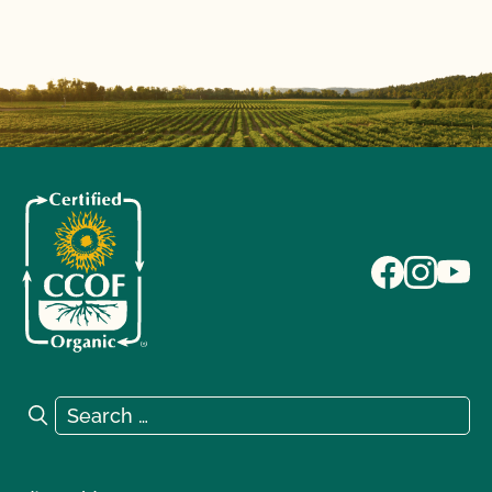
Search for:
Search