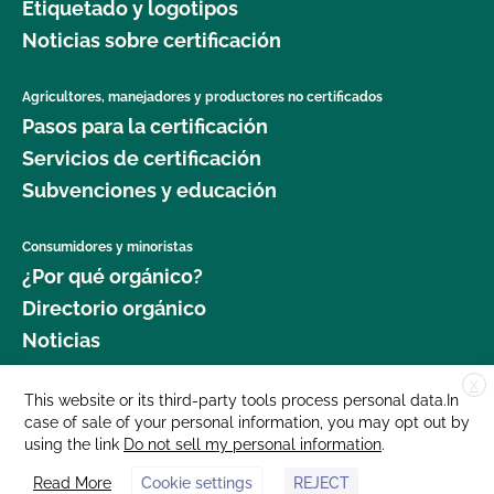
Etiquetado y logotipos
Noticias sobre certificación
Agricultores, manejadores y productores no certificados
Pasos para la certificación
Servicios de certificación
Subvenciones y educación
Consumidores y minoristas
¿Por qué orgánico?
Directorio orgánico
Noticias
X
Donar
This website or its third-party tools process personal data.In
case of sale of your personal information, you may opt out by
Carreras profesionales
using the link
Do not sell my personal information
.
Sala de prensa
Read More
Cookie settings
REJECT
Contáctenos