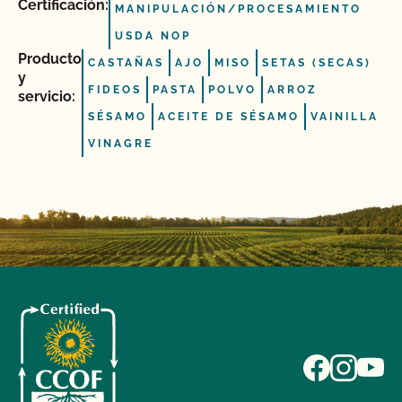
Certificación:
MANIPULACIÓN/PROCESAMIENTO
USDA NOP
Producto
CASTAÑAS
AJO
MISO
SETAS (SECAS)
y
FIDEOS
PASTA
POLVO
ARROZ
servicio:
SÉSAMO
ACEITE DE SÉSAMO
VAINILLA
VINAGRE