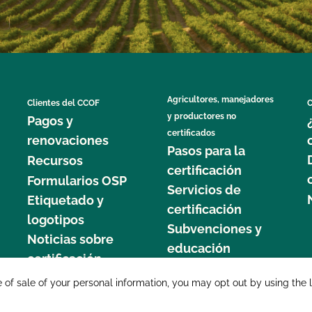
Agricultores, manejadores
Clientes del CCOF
C
y productores no
Pagos y
certificados
renovaciones
Pasos para la
Recursos
certificación
Formularios OSP
Servicios de
Etiquetado y
certificación
logotipos
Subvenciones y
Noticias sobre
educación
certificación
877 C
e of sale of your personal information, you may opt out by using the 