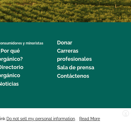
Donar
onsumidores y minoristas
¿Por qué
Carreras
orgánico?
profesionales
Directorio
Sala de prensa
orgánico
Contáctenos
Noticias
X
edar Street, Suite 248, Santa Cruz, CA 95060 © 2025 CCOF.org
link
Do not sell my personal information
.
Read More