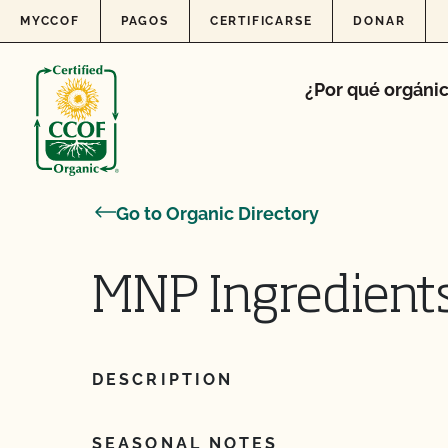
Skip to content
MYCCOF
PAGOS
CERTIFICARSE
DONAR
¿Por qué orgáni
Go to Organic Directory
MNP Ingredients
DESCRIPTION
SEASONAL NOTES