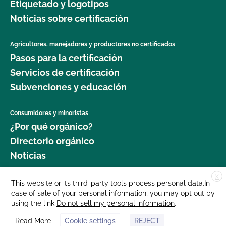
Etiquetado y logotipos
Noticias sobre certificación
Agricultores, manejadores y productores no certificados
Pasos para la certificación
Servicios de certificación
Subvenciones y educación
Consumidores y minoristas
¿Por qué orgánico?
Directorio orgánico
Noticias
X
Donar
This website or its third-party tools process personal data.In
case of sale of your personal information, you may opt out by
Carreras profesionales
using the link
Do not sell my personal information
.
Sala de prensa
Read More
Cookie settings
REJECT
Contáctenos